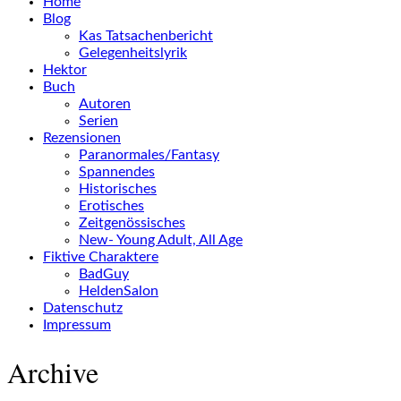
Home
Blog
Kas Tatsachenbericht
Gelegenheitslyrik
Hektor
Buch
Autoren
Serien
Rezensionen
Paranormales/Fantasy
Spannendes
Historisches
Erotisches
Zeitgenössisches
New- Young Adult, All Age
Fiktive Charaktere
BadGuy
HeldenSalon
Datenschutz
Impressum
Archive