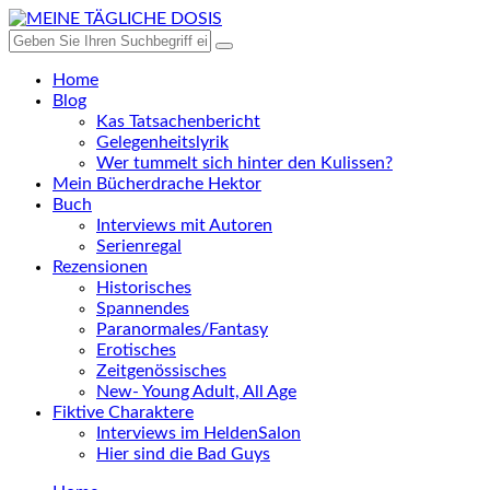
Home
Blog
Kas Tatsachenbericht
Gelegenheitslyrik
Wer tummelt sich hinter den Kulissen?
Mein Bücherdrache Hektor
Buch
Interviews mit Autoren
Serienregal
Rezensionen
Historisches
Spannendes
Paranormales/Fantasy
Erotisches
Zeitgenössisches
New- Young Adult, All Age
Fiktive Charaktere
Interviews im HeldenSalon
Hier sind die Bad Guys