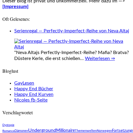
Dieser Blog ist privat und unkommerziell. Mehr dazu im —>
[Impressum]
Oft Gelesenes:
Serienregal — Perfectly-Imperfect-Reihe von Neva Altaj
"Neva Altajs Perfectly-Imperfect-Reihe? Mafia? Bratva?
Düstere Kerle, die erst schießen…
Weiterlesen ⇒
Bloglust
GayLesen
Happy End Bücher
Happy End Kurven
Nicoles fb-Seite
Verschlagwortet
Dystopie
Underground
Millionaire
Fortsetzung
Dämonen
Themenwelten
Norwegen
Romance