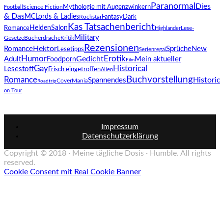
Paranormal
Dies
Science Fiction
Mythologie mit Augenzwinkern
Football
& Das
Lords & Ladies
MC
Fantasy
Dark
Rockstar
Kas Tatsachenbericht
Romance
HeldenSalon
Lese-
Highlander
Military
Gesetze
Kritik
Bücherdrache
Rezensionen
Hektor
Romance
Sprüche
New
Lesetipps
Serienregal
Humor
Erotik
Gedicht
Adult
Mein aktueller
Foodporn
Film
Gay
Historical
Lesestoff
Frisch eingetroffen
Alien
Buchvorstellung
Romance
Spannendes
Historic
CoverMania
Roadtrip
on Tour
Impressum
Datenschutzerklärung
Copyright © 2018 · Meine tägliche Dosis · Humble. All rights
reserved.
Cookie Consent mit Real Cookie Banner