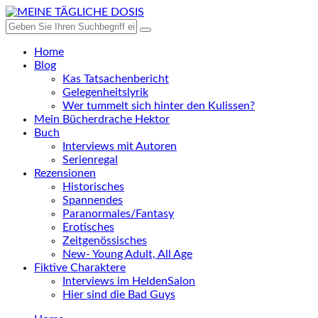
Home
Blog
Kas Tatsachenbericht
Gelegenheitslyrik
Wer tummelt sich hinter den Kulissen?
Mein Bücherdrache Hektor
Buch
Interviews mit Autoren
Serienregal
Rezensionen
Historisches
Spannendes
Paranormales/Fantasy
Erotisches
Zeitgenössisches
New- Young Adult, All Age
Fiktive Charaktere
Interviews im HeldenSalon
Hier sind die Bad Guys