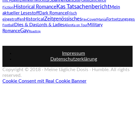
Spannendes
mit Augenzwinkern
Lese-Gesetze
Science
Rockstar
Kas Tatsachenbericht
Historical Romance
Mein
Fiction
aktueller Lesestoff
Dark Romance
Frisch
Zeitgenössisches
Historical
eingetroffen
CoverMania
Fortsetzungsges
Film
Dies & Das
Lords & Ladies
Military
Football
Alien
Ka on Tour
Gay
Romance
Roadtrip
Impressum
Datenschutzerklärung
Copyright © 2018 · Meine tägliche Dosis · Humble. All rights
reserved.
Cookie Consent mit Real Cookie Banner