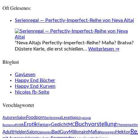
Oft Gelesenes:
Serienregal — Perfectly-Imperfect-Reihe von Neva Altaj
"Neva Altajs Perfectly-Imperfect-Reihe? Mafia? Bratva?
Düstere Kerle, die erst schießen…
Weiterlesen ⇒
Bloglust
GayLesen
Happy End Bücher
Happy End Kurven
Nicoles fb-Seite
Verschlagwortet
AutorenSalon
Foodporn
Lesetipps
Serienregal
Dystopie
Buchvorstellung
Erotik
Gedicht
Fantasy
MC
Kritik
Themenwelte
Romance
Re
BadGuy
Hektor
Adult
Mafia
HeldenSalon
Millionaire
Dämonen
Norwegen