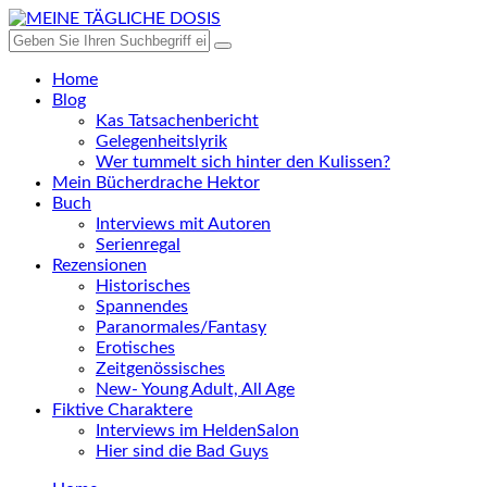
Home
Blog
Kas Tatsachenbericht
Gelegenheitslyrik
Wer tummelt sich hinter den Kulissen?
Mein Bücherdrache Hektor
Buch
Interviews mit Autoren
Serienregal
Rezensionen
Historisches
Spannendes
Paranormales/Fantasy
Erotisches
Zeitgenössisches
New- Young Adult, All Age
Fiktive Charaktere
Interviews im HeldenSalon
Hier sind die Bad Guys