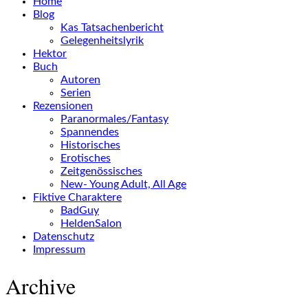
Home
Blog
Kas Tatsachenbericht
Gelegenheitslyrik
Hektor
Buch
Autoren
Serien
Rezensionen
Paranormales/Fantasy
Spannendes
Historisches
Erotisches
Zeitgenössisches
New- Young Adult, All Age
Fiktive Charaktere
BadGuy
HeldenSalon
Datenschutz
Impressum
Archive