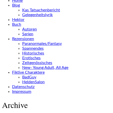
Home
Blog
Kas Tatsachenbericht
Gelegenheitslyrik
Hektor
Buch
Autoren
Serien
Rezensionen
Paranormales/Fantasy
Spannendes
Historisches
Erotisches
Zeitgenössisches
New- Young Adult, All Age
Fiktive Charaktere
BadGuy
HeldenSalon
Datenschutz
Impressum
Archive