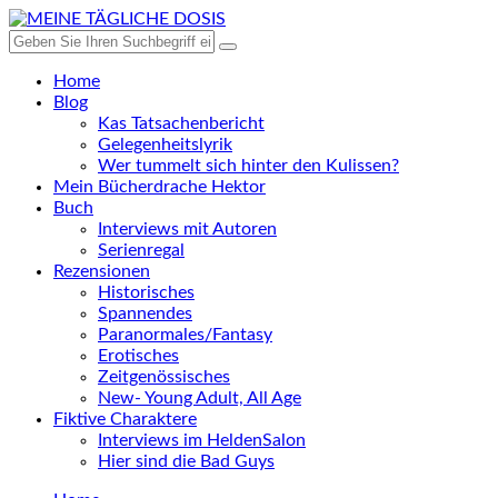
Home
Blog
Kas Tatsachenbericht
Gelegenheitslyrik
Wer tummelt sich hinter den Kulissen?
Mein Bücherdrache Hektor
Buch
Interviews mit Autoren
Serienregal
Rezensionen
Historisches
Spannendes
Paranormales/Fantasy
Erotisches
Zeitgenössisches
New- Young Adult, All Age
Fiktive Charaktere
Interviews im HeldenSalon
Hier sind die Bad Guys