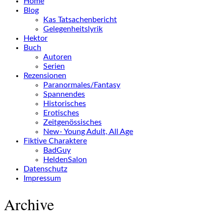
Home
Blog
Kas Tatsachenbericht
Gelegenheitslyrik
Hektor
Buch
Autoren
Serien
Rezensionen
Paranormales/Fantasy
Spannendes
Historisches
Erotisches
Zeitgenössisches
New- Young Adult, All Age
Fiktive Charaktere
BadGuy
HeldenSalon
Datenschutz
Impressum
Archive