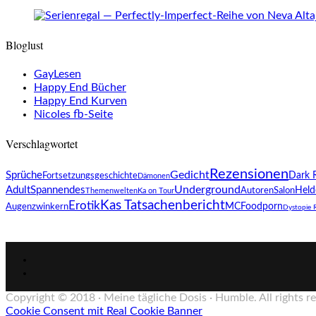
Bloglust
GayLesen
Happy End Bücher
Happy End Kurven
Nicoles fb-Seite
Verschlagwortet
Rezensionen
Gedicht
Sprüche
Dark 
Fortsetzungsgeschichte
Dämonen
Underground
Adult
Spannendes
AutorenSalon
Held
Themenwelten
Ka on Tour
Kas Tatsachenbericht
Erotik
MC
Foodporn
Augenzwinkern
Dystopie
Copyright © 2018 · Meine tägliche Dosis · Humble. All rights r
Cookie Consent mit Real Cookie Banner