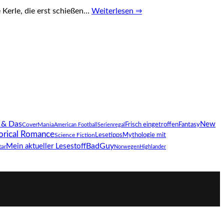
 Kerle, die erst schießen…
Weiterlesen ⇒
 & Das
New
Fantasy
CoverMania
Frisch eingetroffen
American Football
Serienregal
orical Romance
Science Fiction
Lesetipps
Mythologie mit
BadGuy
Mein aktueller Lesestoff
tar
Norwegen
Highlander