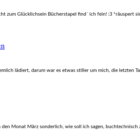
t zum Glücklichsein Bücherstapel find´ ich fein! :3 *räuspert si
en
iemlich lädiert, darum war es etwas stiller um mich, die letzten T
h den Monat März sonderlich, wie soll ich sagen, buchtechnisch z