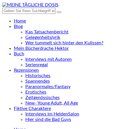
Home
Blog
Kas Tatsachenbericht
Gelegenheitslyrik
Wer tummelt sich hinter den Kulissen?
Mein Bücherdrache Hektor
Buch
Interviews mit Autoren
Serienregal
Rezensionen
Historisches
Spannendes
Paranormales/Fantasy
Erotisches
Zeitgenössisches
New- Young Adult, All Age
Fiktive Charaktere
Interviews im HeldenSalon
Hier sind die Bad Guys