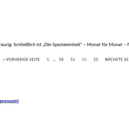
traurig. Schließlich ist „Die Spezialeinheit“ – Monat für Monat 
« VORHERIGE SEITE
1
…
50
51
52
53
NÄCHSTE SEI
mpressum]