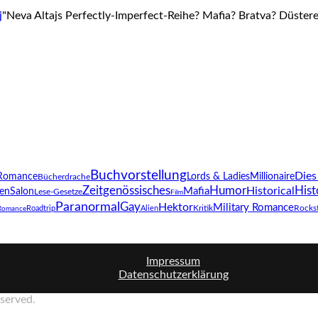
"Neva Altajs Perfectly-Imperfect-Reihe? Mafia? Bratva? Düstere
Buchvorstellung
Dies
Lords & Ladies
Romance
Millionaire
Bücherdrache
Zeitgenössisches
Humor
Hist
Mafia
Historical
enSalon
Lese-Gesetze
Film
Paranormal
Gay
Hektor
Military Romance
Kritik
Roadtrip
Alien
Rocks
 Romance
Impressum
Datenschutzerklärung
eserved.