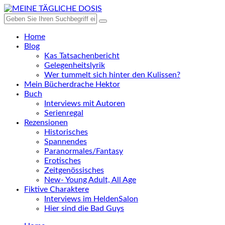
Home
Blog
Kas Tatsachenbericht
Gelegenheitslyrik
Wer tummelt sich hinter den Kulissen?
Mein Bücherdrache Hektor
Buch
Interviews mit Autoren
Serienregal
Rezensionen
Historisches
Spannendes
Paranormales/Fantasy
Erotisches
Zeitgenössisches
New- Young Adult, All Age
Fiktive Charaktere
Interviews im HeldenSalon
Hier sind die Bad Guys