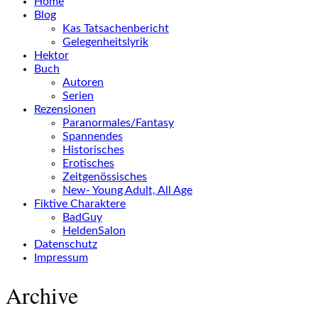
Home
Blog
Kas Tatsachenbericht
Gelegenheitslyrik
Hektor
Buch
Autoren
Serien
Rezensionen
Paranormales/Fantasy
Spannendes
Historisches
Erotisches
Zeitgenössisches
New- Young Adult, All Age
Fiktive Charaktere
BadGuy
HeldenSalon
Datenschutz
Impressum
Archive