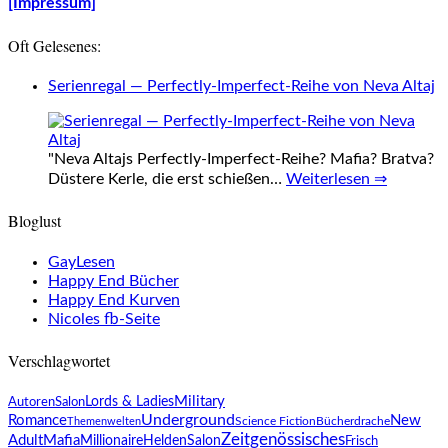
[Impressum]
Oft Gelesenes:
Serienregal — Perfectly-Imperfect-Reihe von Neva Altaj
"Neva Altajs Perfectly-Imperfect-Reihe? Mafia? Bratva?
Düstere Kerle, die erst schießen…
Weiterlesen ⇒
Bloglust
GayLesen
Happy End Bücher
Happy End Kurven
Nicoles fb-Seite
Verschlagwortet
Lords & Ladies
Military
AutorenSalon
Underground
Romance
New
Science Fiction
Themenwelten
Bücherdrache
Zeitgenössisches
Adult
Mafia
Millionaire
HeldenSalon
Frisch