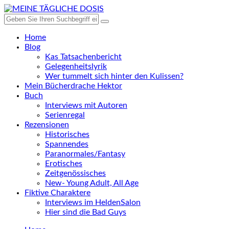
Home
Blog
Kas Tatsachenbericht
Gelegenheitslyrik
Wer tummelt sich hinter den Kulissen?
Mein Bücherdrache Hektor
Buch
Interviews mit Autoren
Serienregal
Rezensionen
Historisches
Spannendes
Paranormales/Fantasy
Erotisches
Zeitgenössisches
New- Young Adult, All Age
Fiktive Charaktere
Interviews im HeldenSalon
Hier sind die Bad Guys