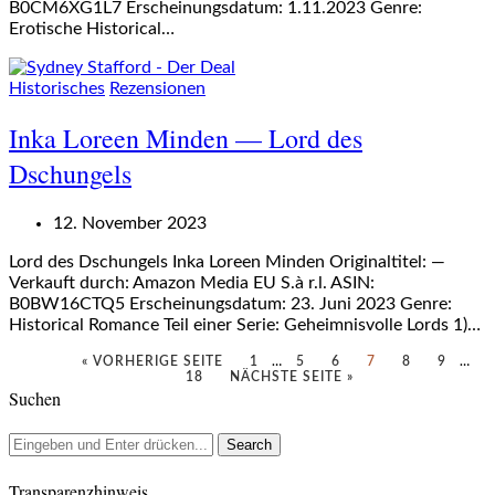
B0CM6XG1L7 Erscheinungsdatum: 1.11.2023 Genre:
Erotische Historical…
Historisches
Rezensionen
Inka Loreen Minden — Lord des
Dschungels
12. November 2023
Lord des Dschungels Inka Loreen Minden Originaltitel: —
Verkauft durch: Amazon Media EU S.à r.l. ASIN:
B0BW16CTQ5 Erscheinungsdatum: 23. Juni 2023 Genre:
Historical Romance Teil einer Serie: Geheimnisvolle Lords 1)…
« VORHERIGE SEITE
1
…
5
6
7
8
9
…
18
NÄCHSTE SEITE »
Suchen
Transparenzhinweis