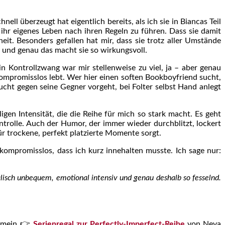
nell überzeugt hat eigentlich bereits, als ich sie in Biancas Teil
, ihr eigenes Leben nach ihren Regeln zu führen. Dass sie damit
eit. Besonders gefallen hat mir, dass sie trotz aller Umstände
 und genau das macht sie so wirkungsvoll.
in Kontrollzwang war mir stellenweise zu viel, ja – aber genau
ompromisslos lebt. Wer hier einen soften Bookboyfriend sucht,
Wucht gegen seine Gegner vorgeht, bei Folter selbst Hand anlegt
en Intensität, die die Reihe für mich so stark macht. Es geht
olle. Auch der Humor, der immer wieder durchblitzt, lockert
ür trockene, perfekt platzierte Momente sorgt.
 kompromisslos, dass ich kurz innehalten musste. Ich sage nur:
alisch unbequem, emotional intensiv und genau deshalb so fesselnd.
n mein 👉
Serienregal zur Perfectly-Imperfect-Reihe
von Neva