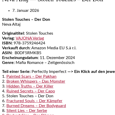
7. Januar 2026
Stolen Touches – Der Don
Neva Altaj
Originaltitel:
Stolen Touches
Verlag:
VAJONA Verlag
ISBN:
978-3759246424
Verkauft durch
: Amazon Media EU S.à r.l.
ASIN
:
B0DF5RMKB5
Erscheinungsdatum
: 11. Dezember 2024
Genre:
Mafia Romance – Zeitgenössisch
Teil einer Serie:
Perfectly Imperfect
—> Ein Klick auf den jewei
1.
Painted Scars – Der Pakhan
2.
Broken Whispers – Das Monster
3.
Hidden Truths – Der Killer
4.
Ruined Secrets – Der Capo
5. Stolen Touches – Der Don
6.
Fractured Souls – Der Kämpfer
7.
Burned Dreams – Der Bodyguard
8.
Silent Lies – Der Serbe