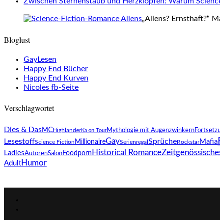
Zwischen Sternenstaub und Herzklopfen: Warum Science-
„Aliens? Ernsthaft?“ M
Bloglust
GayLesen
Happy End Bücher
Happy End Kurven
Nicoles fb-Seite
Verschlagwortet
Dies & Das
MC
Mythologie mit Augenzwinkern
Fortsetz
Highlander
Ka on Tour
Gay
Lesestoff
Sprüche
Mafia
Millionaire
Science Fiction
Rockstar
Serienregal
Zeitgenössische
Historical Romance
Ladies
AutorenSalon
Foodporn
Humor
Adult