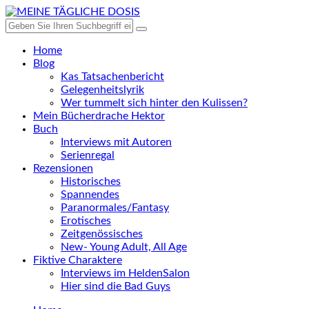
Home
Blog
Kas Tatsachenbericht
Gelegenheitslyrik
Wer tummelt sich hinter den Kulissen?
Mein Bücherdrache Hektor
Buch
Interviews mit Autoren
Serienregal
Rezensionen
Historisches
Spannendes
Paranormales/Fantasy
Erotisches
Zeitgenössisches
New- Young Adult, All Age
Fiktive Charaktere
Interviews im HeldenSalon
Hier sind die Bad Guys