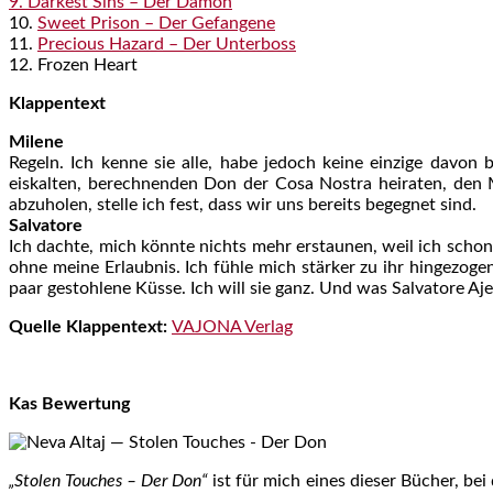
9. Darkest Sins – Der Dämon
10.
Sweet Prison – Der Gefangene
11.
Precious Hazard – Der Unterboss
12. Frozen Heart
Klappentext
Milene
Regeln. Ich kenne sie alle, habe jedoch keine einzige davon b
eiskalten, berechnenden Don der Cosa Nostra heiraten, den
abzuholen, stelle ich fest, dass wir uns bereits begegnet sind.
Salvatore
Ich dachte, mich könnte nichts mehr erstaunen, weil ich schon
ohne meine Erlaubnis. Ich fühle mich stärker zu ihr hingezogen
paar gestohlene Küsse. Ich will sie ganz. Und was Salvatore Ajel
Quelle Klappentext:
VAJONA Verlag
Kas Bewertung
„Stolen Touches – Der Don“
ist für mich eines dieser Bücher, be