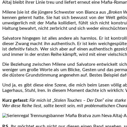
Altaj bleibt ihrer Linie treu und liefert erneut eine Mafia-Roman
Milene (sie ist die jüngere Schwester von Bianca aus
„Broken W
kennen gelernt hatte. Sie hat sich bewusst von der Welt gelöst
unweigerlich mit der Mafia kollidiert, fühlt sich nicht konst
Haltung bewahrt, nicht zerbricht und sich weder einschüchtern
Salvatore hingegen ist alles andere als harmlos. Er ist kontr
dieser Zwang macht ihn authentisch. Er ist kein weichgespült
ist definitiv falsch. Wer sich aber auf einen authentisch geze
und immer in der ersten Reihe kämpft, wird mit einer vielschic
Die Beziehung zwischen Milene und Salvatore entwickelt sich 
weniger um große Worte als um Blicke, Gesten und das perma
die düstere Grundstimmung angenehm auf. Bestes Beispiel dafür
Und ja, es gibt diese eine Szene, die mich beim Lesen völlig 
Lagerhaus, Stuhl, Iren. In diesem Moment dachte ich wirklich: 
Kurz gefasst:
Für mich ist „Stolen Touches – Der Don“ eine stark
Wer diese Reihe liest, sollte bereit sein, mit problematischen Cha
P.S.
Ihr möchtet euch nicht nur diesen einen Band ansehen, s