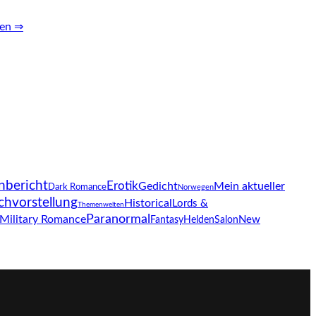
sen ⇒
nbericht
Erotik
Gedicht
Mein aktueller
Dark Romance
Norwegen
chvorstellung
Historical
Lords &
Themenwelten
Paranormal
Military Romance
New
Fantasy
HeldenSalon