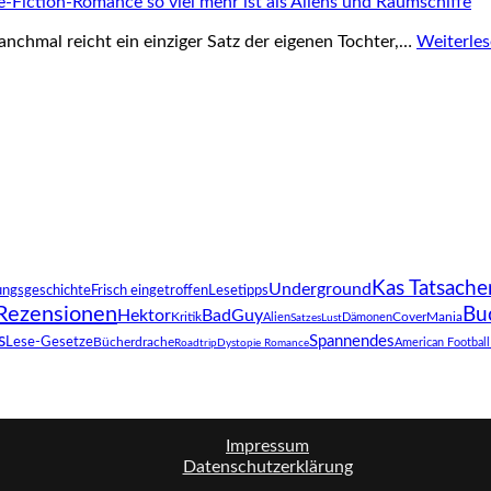
Fiction-Romance so viel mehr ist als Aliens und Raumschiffe
anchmal reicht ein einziger Satz der eigenen Tochter,…
Weiterle
Kas Tatsache
Underground
ungsgeschichte
Frisch eingetroffen
Lesetipps
Rezensionen
Bu
Hektor
BadGuy
Kritik
CoverMania
Alien
Dämonen
SatzesLust
s
Spannendes
Lese-Gesetze
Bücherdrache
American Football
Roadtrip
Dystopie Romance
Impressum
Datenschutzerklärung