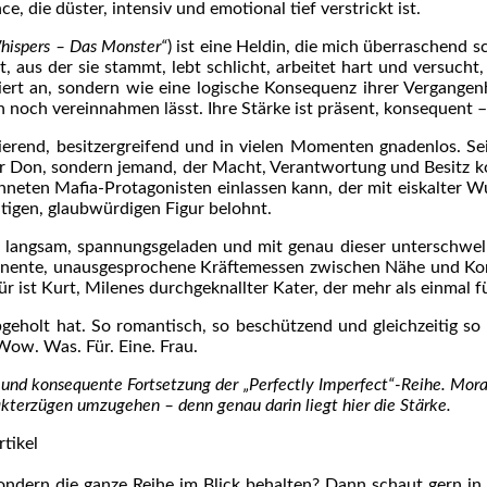
ce, die düster, intensiv und emotional tief verstrickt ist.
hispers – Das Monster“
) ist eine Heldin, die mich überraschend sch
, aus der sie stammt, lebt schlicht, arbeitet hart und versucht
ruiert an, sondern wie eine logische Konsequenz ihrer Vergangenh
 noch vereinnahmen lässt. Ihre Stärke ist präsent, konsequent –
ollierend, besitzergreifend und in vielen Momenten gnadenlos. Se
er Don, sondern jemand, der Macht, Verantwortung und Besitz k
ichneten Mafia-Protagonisten einlassen kann, der mit eiskalter 
htigen, glaubwürdigen Figur belohnt.
langsam, spannungsgeladen und mit genau dieser unterschwellig
nente, unausgesprochene Kräftemessen zwischen Nähe und Kontr
 ist Kurt, Milenes durchgeknallter Kater, der mehr als einmal f
abgeholt hat. So romantisch, so beschützend und gleichzeitig so
Wow. Was. Für. Eine. Frau.
e und konsequente Fortsetzung der „Perfectly Imperfect“-Reihe. Mor
rakterzügen umzugehen – denn genau darin liegt hier die Stärke.
ondern die ganze Reihe im Blick behalten? Dann schaut gern i