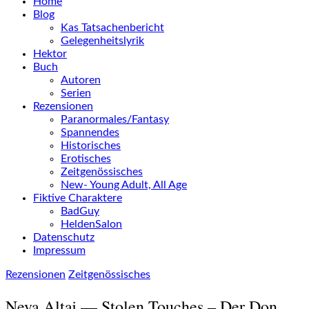
Home
Blog
Kas Tatsachenbericht
Gelegenheitslyrik
Hektor
Buch
Autoren
Serien
Rezensionen
Paranormales/Fantasy
Spannendes
Historisches
Erotisches
Zeitgenössisches
New- Young Adult, All Age
Fiktive Charaktere
BadGuy
HeldenSalon
Datenschutz
Impressum
Rezensionen
Zeitgenössisches
Neva Altaj — Stolen Touches – Der Don