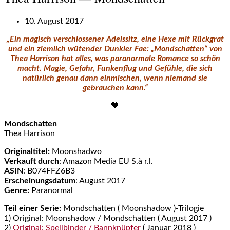
10. August 2017
„Ein magisch verschlossener Adelssitz, eine Hexe mit Rückgrat
und ein ziemlich wütender Dunkler Fae: „Mondschatten“ von
Thea Harrison hat alles, was paranormale Romance so schön
macht. Magie, Gefahr, Funkenflug und Gefühle, die sich
natürlich genau dann einmischen, wenn niemand sie
gebrauchen kann.“
🖤
Mondschatten
Thea Harrison
Originaltitel:
Moonshadwo
Verkauft durch
: Amazon Media EU S.à r.l.
ASIN
: B074FFZ6B3
Erscheinungsdatum
: August 2017
Genre:
Paranormal
Teil einer Serie:
Mondschatten ( Moonshadow )-Trilogie
1) Original: Moonshadow / Mondschatten ( August 2017 )
2)
Original: Spellbinder / Bannknüpfer
( Januar 2018 )