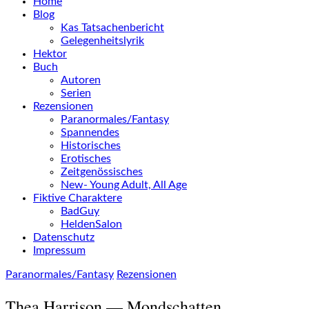
Home
Blog
Kas Tatsachenbericht
Gelegenheitslyrik
Hektor
Buch
Autoren
Serien
Rezensionen
Paranormales/Fantasy
Spannendes
Historisches
Erotisches
Zeitgenössisches
New- Young Adult, All Age
Fiktive Charaktere
BadGuy
HeldenSalon
Datenschutz
Impressum
Paranormales/Fantasy
Rezensionen
Thea Harrison — Mondschatten