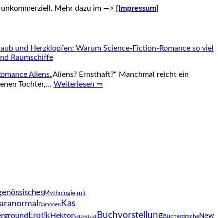
nd unkommerziell. Mehr dazu im —>
[Impressum]
aub und Herzklopfen: Warum Science-Fiction-Romance so viel
 und Raumschiffe
„Aliens? Ernsthaft?“ Manchmal reicht ein
igenen Tochter,…
Weiterlesen ⇒
genössisches
Mythologie mit
Kas
aranormal
Dämonen
Buchvorstellung
Erotik
rground
Hektor
New
Bücherdrache
SatzesLust