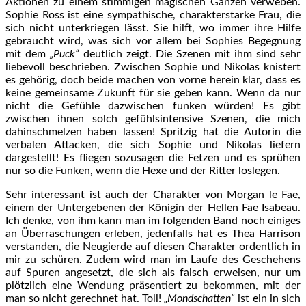
Aktionen zu einem stimmigen magischen Ganzen verweben.
Sophie Ross ist eine sympathische, charakterstarke Frau, die
sich nicht unterkriegen lässt. Sie hilft, wo immer ihre Hilfe
gebraucht wird, was sich vor allem bei Sophies Begegnung
mit dem
„Puck“
deutlich zeigt. Die Szenen mit ihm sind sehr
liebevoll beschrieben. Zwischen Sophie und Nikolas knistert
es gehörig, doch beide machen von vorne herein klar, dass es
keine gemeinsame Zukunft für sie geben kann. Wenn da nur
nicht die Gefühle dazwischen funken würden! Es gibt
zwischen ihnen solch gefühlsintensive Szenen, die mich
dahinschmelzen haben lassen! Spritzig hat die Autorin die
verbalen Attacken, die sich Sophie und Nikolas liefern
dargestellt! Es fliegen sozusagen die Fetzen und es sprühen
nur so die Funken, wenn die Hexe und der Ritter loslegen.
Sehr interessant ist auch der Charakter von Morgan le Fae,
einem der Untergebenen der Königin der Hellen Fae Isabeau.
Ich denke, von ihm kann man im folgenden Band noch einiges
an Überraschungen erleben, jedenfalls hat es Thea Harrison
verstanden, die Neugierde auf diesen Charakter ordentlich in
mir zu schüren. Zudem wird man im Laufe des Geschehens
auf Spuren angesetzt, die sich als falsch erweisen, nur um
plötzlich eine Wendung präsentiert zu bekommen, mit der
man so nicht gerechnet hat. Toll!
„Mondschatten“
ist ein in sich