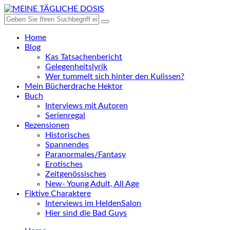
Home
Blog
Kas Tatsachenbericht
Gelegenheitslyrik
Wer tummelt sich hinter den Kulissen?
Mein Bücherdrache Hektor
Buch
Interviews mit Autoren
Serienregal
Rezensionen
Historisches
Spannendes
Paranormales/Fantasy
Erotisches
Zeitgenössisches
New- Young Adult, All Age
Fiktive Charaktere
Interviews im HeldenSalon
Hier sind die Bad Guys