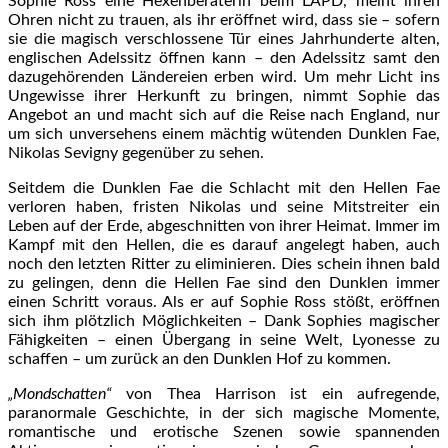
Sophie Ross eine Hexenberaterin beim LAPD, meint ihren
Ohren nicht zu trauen, als ihr eröffnet wird, dass sie – sofern
sie die magisch verschlossene Tür eines Jahrhunderte alten,
englischen Adelssitz öffnen kann – den Adelssitz samt den
dazugehörenden Ländereien erben wird. Um mehr Licht ins
Ungewisse ihrer Herkunft zu bringen, nimmt Sophie das
Angebot an und macht sich auf die Reise nach England, nur
um sich unversehens einem mächtig wütenden Dunklen Fae,
Nikolas Sevigny gegenüber zu sehen.
Seitdem die Dunklen Fae die Schlacht mit den Hellen Fae
verloren haben, fristen Nikolas und seine Mitstreiter ein
Leben auf der Erde, abgeschnitten von ihrer Heimat. Immer im
Kampf mit den Hellen, die es darauf angelegt haben, auch
noch den letzten Ritter zu eliminieren. Dies schein ihnen bald
zu gelingen, denn die Hellen Fae sind den Dunklen immer
einen Schritt voraus. Als er auf Sophie Ross stößt, eröffnen
sich ihm plötzlich Möglichkeiten – Dank Sophies magischer
Fähigkeiten – einen Übergang in seine Welt, Lyonesse zu
schaffen – um zurück an den Dunklen Hof zu kommen.
„Mondschatten“
von Thea Harrison ist ein aufregende,
paranormale Geschichte, in der sich magische Momente,
romantische und erotische Szenen sowie spannenden