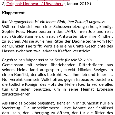
3)
Original: Lionheart / Löwenherz
( Januar 2019 )
Klappentext
Ihre Vergangenheit ist ein leeres Blatt, ihre Zukunft ungewiss …
Während sie sich von einer Schussverletzung erholt, kündigt
Sophie Ross, Hexenberaterin des LAPD, ihren Job und reist
nach Großbritannien, um nach Antworten über ihre Kindheit
zu suchen. Als sie auf einen Ritter der Daoine Sidhe vom Hof
der Dunklen Fae trifft, wird sie in eine uralte Geschichte des
Hasses zwischen zwei arkanen Kräften verstrickt.
Er gab seinen Körper und seine Seele für sein Volk hin …
Gemeinsam mit seinen überlebenden Ritterbrüdern aus
seinem Heimatland ausgesperrt, steckt Nikolas Sevigny in
einem Konflikt, der alles bedroht, was ihm lieb und teuer ist.
Nur vereint kann sein Volk hoffen, gegen Isabeau zu bestehen,
die tödliche Königin des Hofs der Hellen Fae. Er würde alles
tun und jeden benutzen, um in seine Heimat Lyonesse
zurückzukehren.
Als Nikolas Sophie begegnet, sieht er in ihr zunächst nur ein
Werkzeug. Die unbekümmerte Hexe könnte der Schlüssel
dazu sein, den Übergang zu öffnen, der für die Ritter des