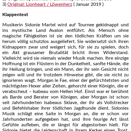
3)
Original: Lionheart / Löwenherz
( Januar 2019 )
Klappentext
Musikerin Sidonie Martel wird auf Tournee gekidnappt und
ins mystische Land Avalon entführt. Als Mensch ohne
magische Fähigkeiten ist sie den tödlichen Kräften um sie
herum völlig schutzlos ausgeliefert. Sie widersetzt sich ihren
Kidnappern zwar und weigert sich, für sie zu spielen, doch
ein Akt grausamer Brutalität bricht ihren Widerstand.
Vielleicht wird sie niemals wieder Musik machen. Ihre einzige
Hoffnung ist ein Flüstern in der Dunkelheit, sanfte Hände, die
ihr Heilung bringen, und ein Mann, der ihr sein Gesicht nicht
zeigen will und ihr trotzdem Hinweise gibt, die sie nicht zu
ignorieren wagt. Morgan le Fae, einer der gefürchtetsten und
mächtigsten Hexer aller Zeiten, gehorcht einer Königin, die er
verabscheut – Isabeau vom Hellen Hof. Einst war er berühmt
als Barde und Berater von Königen, aber Morgan ist schon
seit Jahrhunderten Isabeaus Sklave, der ihr als Vollstrecker
und Befehlshaber ihrer tödlichen Jagdhunde dient. Sidonies
Musik schlägt eine Saite in Morgan an, die er schon vor
Jahrhunderten aufgegeben hat, und ihre feurige Art lässt
Gefühle aufleben, die er längst für abgestorben hielt. Für
Sidonie bietet die Leidenschaft in ihrem Kerker einen Trost,