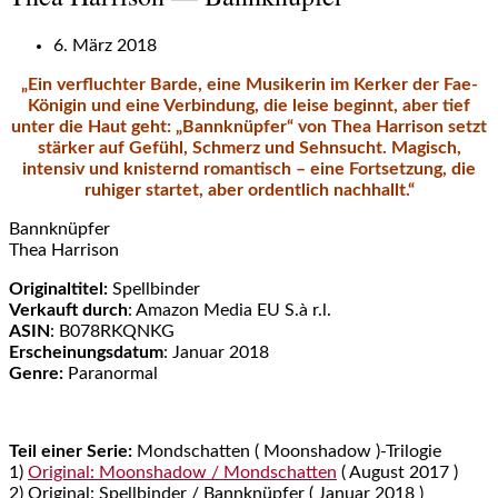
6. März 2018
„Ein verfluchter Barde, eine Musikerin im Kerker der Fae-
Königin und eine Verbindung, die leise beginnt, aber tief
unter die Haut geht: „Bannknüpfer“ von Thea Harrison setzt
stärker auf Gefühl, Schmerz und Sehnsucht. Magisch,
intensiv und knisternd romantisch – eine Fortsetzung, die
ruhiger startet, aber ordentlich nachhallt.“
Bannknüpfer
Thea Harrison
Originaltitel:
Spellbinder
Verkauft durch
: Amazon Media EU S.à r.l.
ASIN
: B078RKQNKG
Erscheinungsdatum
: Januar 2018
Genre:
Paranormal
Teil einer Serie:
Mondschatten ( Moonshadow )-Trilogie
1)
Original: Moonshadow / Mondschatten
( August 2017 )
2) Original: Spellbinder / Bannknüpfer ( Januar 2018 )