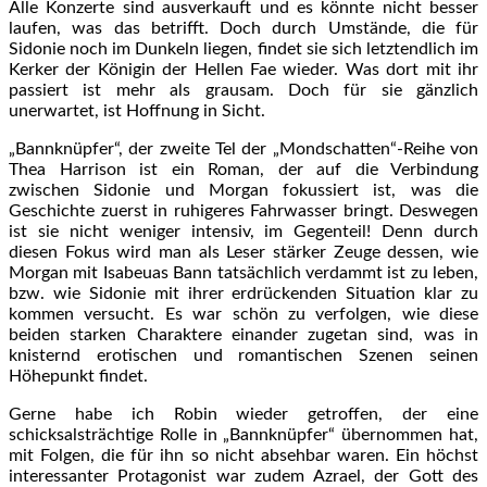
Alle Konzerte sind ausverkauft und es könnte nicht besser
laufen, was das betrifft. Doch durch Umstände, die für
Sidonie noch im Dunkeln liegen, findet sie sich letztendlich im
Kerker der Königin der Hellen Fae wieder. Was dort mit ihr
passiert ist mehr als grausam. Doch für sie gänzlich
unerwartet, ist Hoffnung in Sicht.
„Bannknüpfer“, der zweite Tel der „Mondschatten“-Reihe von
Thea Harrison ist ein Roman, der auf die Verbindung
zwischen Sidonie und Morgan fokussiert ist, was die
Geschichte zuerst in ruhigeres Fahrwasser bringt. Deswegen
ist sie nicht weniger intensiv, im Gegenteil! Denn durch
diesen Fokus wird man als Leser stärker Zeuge dessen, wie
Morgan mit Isabeuas Bann tatsächlich verdammt ist zu leben,
bzw. wie Sidonie mit ihrer erdrückenden Situation klar zu
kommen versucht. Es war schön zu verfolgen, wie diese
beiden starken Charaktere einander zugetan sind, was in
knisternd erotischen und romantischen Szenen seinen
Höhepunkt findet.
Gerne habe ich Robin wieder getroffen, der eine
schicksalsträchtige Rolle in „Bannknüpfer“ übernommen hat,
mit Folgen, die für ihn so nicht absehbar waren. Ein höchst
interessanter Protagonist war zudem Azrael, der Gott des