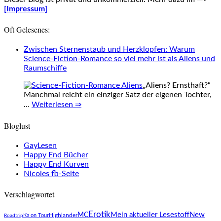
[Impressum]
Oft Gelesenes:
Zwischen Sternenstaub und Herzklopfen: Warum
Science-Fiction-Romance so viel mehr ist als Aliens und
Raumschiffe
„Aliens? Ernsthaft?“
Manchmal reicht ein einziger Satz der eigenen Tochter,
…
Weiterlesen ⇒
Bloglust
GayLesen
Happy End Bücher
Happy End Kurven
Nicoles fb-Seite
Verschlagwortet
Erotik
Mein aktueller Lesestoff
New
MC
Ka on Tour
Highlander
Roadtrip