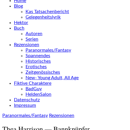
Home
Blog
Kas Tatsachenbericht
Gelegenheitslyrik
Hektor
Buch
Autoren
Serien
Rezensionen
Paranormales/Fantasy
Spannendes
Historisches
Erotisches
Zeitgenössisches
New- Young Adult, All Age
Fiktive Charaktere
BadGuy
HeldenSalon
Datenschutz
Impressum
Paranormales/Fantasy
Rezensionen
Thea Harrison — Bannknüpfer