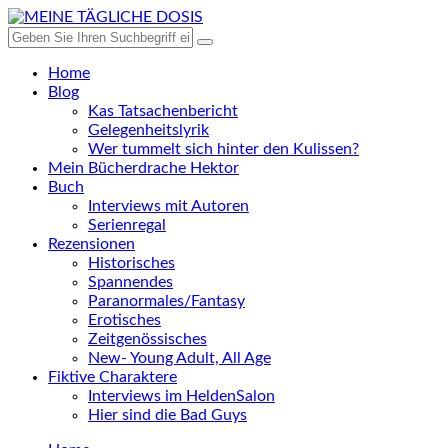
Home
Blog
Kas Tatsachenbericht
Gelegenheitslyrik
Wer tummelt sich hinter den Kulissen?
Mein Bücherdrache Hektor
Buch
Interviews mit Autoren
Serienregal
Rezensionen
Historisches
Spannendes
Paranormales/Fantasy
Erotisches
Zeitgenössisches
New- Young Adult, All Age
Fiktive Charaktere
Interviews im HeldenSalon
Hier sind die Bad Guys