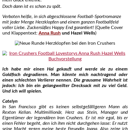
Doch dann ist es schon zu spät.
Verboten heiße, in sich abgeschlossene Football-Sportromanze
mit jeder Menge Herzklopfen und einem ganzen Footballfeld
voller Liebe. Zuckersüßes Happy End garantiert!
(Quelle Cover
und Klappentext:
Anna Rush
und Hazel Wells
)
Ich habe mir einen Hai gekauft und werde sie zu einem
Goldfisch degradieren.
Man könnte mich nachtragend oder
einen schlechten Verlierer nennen.
Die grausame Wahrheit ist
jedoch: Ich bin ein gelangweilter Drecksack mit zu viel Geld.
Und ich will spielen.
Catelyn
In San Francisco gibt es keinen selbstgefälligeren Mann als
Rexton Kellan. Multimillionär, Herz aus Stein, Manager und
Eigentümer der legendären Iron Crushers.
Er ist mir egal, bis er
einen Fehler begeht, den ich ihm nicht durchgehen lasse: Er nutzt
seine Macht gegen meine beste Freundin Joana.
Also zeige ich