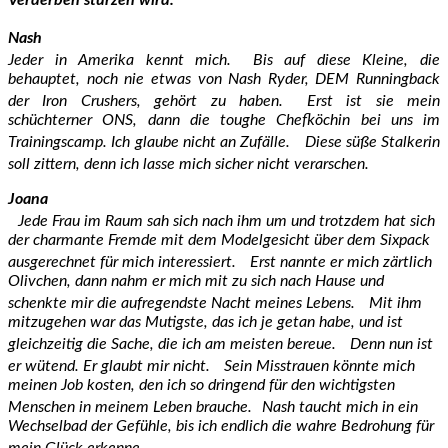
Nash
Jeder in Amerika kennt mich. Bis auf diese Kleine, die
behauptet, noch nie etwas von Nash Ryder, DEM Runningback
der Iron Crushers, gehört zu haben. Erst ist sie mein
schüchterner ONS, dann die toughe Chefköchin bei uns im
Trainingscamp. Ich glaube nicht an Zufälle. Diese süße Stalkerin
soll zittern, denn ich lasse mich sicher nicht verarschen.
Joana
Jede Frau im Raum sah sich nach ihm um und trotzdem hat sich
der charmante Fremde mit dem Modelgesicht über dem Sixpack
ausgerechnet für mich interessiert. Erst nannte er mich zärtlich
Olivchen, dann nahm er mich mit zu sich nach Hause und
schenkte mir die aufregendste Nacht meines Lebens. Mit ihm
mitzugehen war das Mutigste, das ich je getan habe, und ist
gleichzeitig die Sache, die ich am meisten bereue. Denn nun ist
er wütend. Er glaubt mir nicht. Sein Misstrauen könnte mich
meinen Job kosten, den ich so dringend für den wichtigsten
Menschen in meinem Leben brauche. Nash taucht mich in ein
Wechselbad der Gefühle, bis ich endlich die wahre Bedrohung für
mein Glück erkenne.