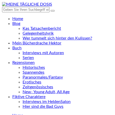
Home
Blog
Kas Tatsachenbericht
Gelegenheitslyrik
Wer tummelt sich hinter den Kulissen?
Mein Bücherdrache Hektor
Buch
Interviews mit Autoren
Serien
Rezensionen
Historisches
Spannendes
Paranormales/Fantasy
Erotisches
Zeitgenössisches
New- Young Adult, All Age
Fiktive Charaktere
Interviews im HeldenSalon
Hier sind die Bad Guys