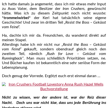
Ich hatte damals ja angemerkt, dass ich mir etwas mehr Input
zu Avas Vater, dem Besitzer der
Iron Crushers
, gewünscht
hätte. Was ich zu diesem Zeitpunkt noch nicht wusste:
*trommelwirbel*
der Kerl hat tatsächlich seine eigene
Geschichte! Und zwar im dritten Teil
„Resist the Boss – Geküsst
vom Feind“.
Ha, dachte ich mir da. Freundchen, du wanderst direkt auf
meinen Stapel.
Allerdings habe ich mir nicht nur
„Resist the Boss – Geküsst
vom Feind“
gekauft, sondern obendrauf gleich noch den
zweiten Teil, nämlich
„Rush for Love – Geküsst vom
Runningback“
. Man muss schließlich Prioritäten setzen, ne.
Und Bücher kaufen ist bekanntlich eine sehr seriöse Form der
Lebensplanung.
Doch genug der Vorrede. Ergötzt euch erst einmal daran …
Nicht zu wissen, wer der andere ist, war der Reiz dieser
Nacht. Doch uns war nicht klar, dass uns jede Berührung ins
Verderben stürzen wird.