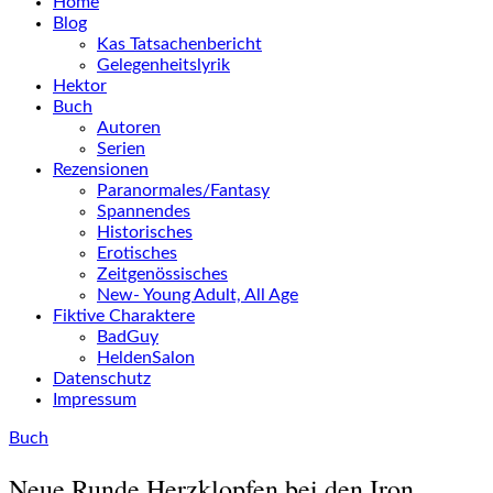
Home
Blog
Kas Tatsachenbericht
Gelegenheitslyrik
Hektor
Buch
Autoren
Serien
Rezensionen
Paranormales/Fantasy
Spannendes
Historisches
Erotisches
Zeitgenössisches
New- Young Adult, All Age
Fiktive Charaktere
BadGuy
HeldenSalon
Datenschutz
Impressum
Buch
Neue Runde Herzklopfen bei den Iron