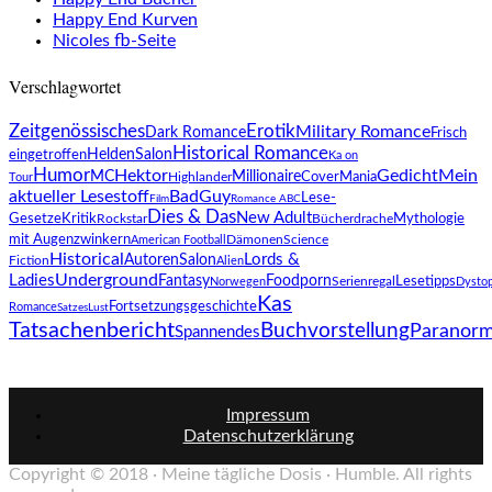
Happy End Kurven
Nicoles fb-Seite
Verschlagwortet
Zeitgenössisches
Erotik
Military Romance
Dark Romance
Frisch
Historical Romance
HeldenSalon
eingetroffen
Ka on
Humor
Hektor
Gedicht
Mein
MC
Millionaire
Highlander
CoverMania
Tour
aktueller Lesestoff
BadGuy
Lese-
Film
Romance ABC
Dies & Das
New Adult
Mythologie
Gesetze
Kritik
Rockstar
Bücherdrache
mit Augenzwinkern
Science
American Football
Dämonen
Historical
Lords &
AutorenSalon
Fiction
Alien
Underground
Ladies
Foodporn
Fantasy
Lesetipps
Norwegen
Serienregal
Dystop
Kas
Fortsetzungsgeschichte
Romance
SatzesLust
Tatsachenbericht
Buchvorstellung
Paranorm
Spannendes
Impressum
Datenschutzerklärung
Copyright © 2018 · Meine tägliche Dosis · Humble. All rights