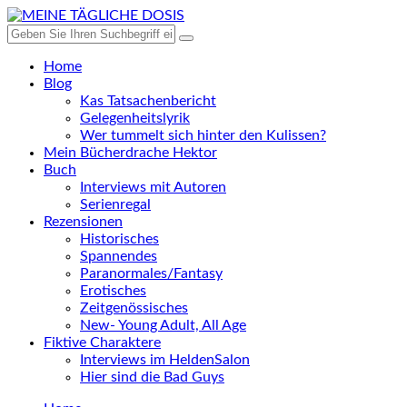
Home
Blog
Kas Tatsachenbericht
Gelegenheitslyrik
Wer tummelt sich hinter den Kulissen?
Mein Bücherdrache Hektor
Buch
Interviews mit Autoren
Serienregal
Rezensionen
Historisches
Spannendes
Paranormales/Fantasy
Erotisches
Zeitgenössisches
New- Young Adult, All Age
Fiktive Charaktere
Interviews im HeldenSalon
Hier sind die Bad Guys