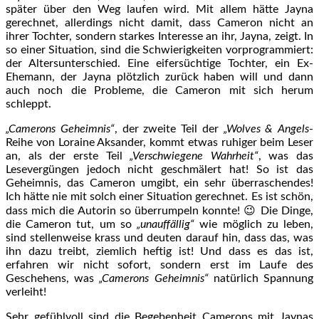
später über den Weg laufen wird. Mit allem hätte Jayna
gerechnet, allerdings nicht damit, dass Cameron nicht an
ihrer Tochter, sondern starkes Interesse an ihr, Jayna, zeigt. In
so einer Situation, sind die Schwierigkeiten vorprogrammiert:
der Altersunterschied. Eine eifersüchtige Tochter, ein Ex-
Ehemann, der Jayna plötzlich zurück haben will und dann
auch noch die Probleme, die Cameron mit sich herum
schleppt.
„Camerons Geheimnis“
, der zweite Teil der
„Wolves & Angels
-
Reihe von Loraine Aksander, kommt etwas ruhiger beim Leser
an, als der erste Teil
„Verschwiegene Wahrheit“
, was das
Lesevergüngen jedoch nicht geschmälert hat! So ist das
Geheimnis, das Cameron umgibt, ein sehr überraschendes!
Ich hätte nie mit solch einer Situation gerechnet. Es ist schön,
dass mich die Autorin so überrumpeln konnte! 😉 Die Dinge,
die Cameron tut, um so
„unauffällig“
wie möglich zu leben,
sind stellenweise krass und deuten darauf hin, dass das, was
ihn dazu treibt, ziemlich heftig ist! Und dass es das ist,
erfahren wir nicht sofort, sondern erst im Laufe des
Geschehens, was
„Camerons Geheimnis“
natürlich Spannung
verleiht!
Sehr gefühlvoll sind die Begebenheit Camerons mit Jaynas