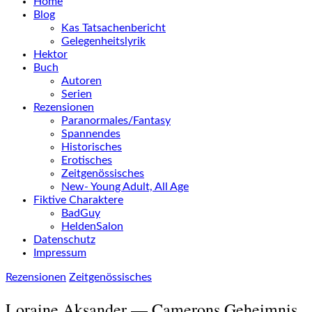
Home
Blog
Kas Tatsachenbericht
Gelegenheitslyrik
Hektor
Buch
Autoren
Serien
Rezensionen
Paranormales/Fantasy
Spannendes
Historisches
Erotisches
Zeitgenössisches
New- Young Adult, All Age
Fiktive Charaktere
BadGuy
HeldenSalon
Datenschutz
Impressum
Rezensionen
Zeitgenössisches
Loraine Aksander — Camerons Geheimnis