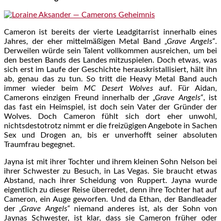
Cameron ist bereits der vierte Leadgitarrist innerhalb eines
Jahres, der eher mittelmäßigen Metal Band
„Grave Angels“
.
Derweilen würde sein Talent vollkommen ausreichen, um bei
den besten Bands des Landes mitzuspielen. Doch etwas, was
sich erst im Laufe der Geschichte herauskristallisiert, hält ihn
ab, genau das zu tun. So tritt die Heavy Metal Band auch
immer wieder beim
MC Desert Wolves
auf. Für Aidan,
Camerons einzigen Freund innerhalb der
„Grave Angels“
, ist
das fast ein Heimspiel, ist doch sein Vater der Gründer der
Wolves. Doch Cameron fühlt sich dort eher unwohl,
nichtsdestotrotz nimmt er die freizügigen Angebote in Sachen
Sex und Drogen an, bis er unverhofft seiner absoluten
Traumfrau begegnet.
Jayna ist mit ihrer Tochter und ihrem kleinen Sohn Nelson bei
ihrer Schwester zu Besuch, in Las Vegas. Sie braucht etwas
Abstand, nach ihrer Scheidung von Ruppert. Jayna wurde
eigentlich zu dieser Reise überredet, denn ihre Tochter hat auf
Cameron, ein Auge geworfen. Und da Ethan, der Bandleader
der
„Grave Angels“
niemand anderes ist, als der Sohn von
Jaynas Schwester, ist klar, dass sie Cameron früher oder