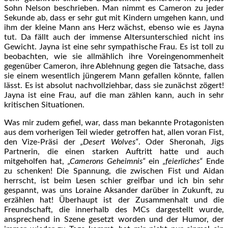
Sohn Nelson beschrieben. Man nimmt es Cameron zu jeder
Sekunde ab, dass er sehr gut mit Kindern umgehen kann, und
ihm der kleine Mann ans Herz wächst, ebenso wie es Jayna
tut. Da fällt auch der immense Altersunterschied nicht ins
Gewicht. Jayna ist eine sehr sympathische Frau. Es ist toll zu
beobachten, wie sie allmählich ihre Voreingenommenheit
gegenüber Cameron, ihre Ablehnung gegen die Tatsache, dass
sie einem wesentlich jüngerem Mann gefallen könnte, fallen
lässt. Es ist absolut nachvollziehbar, dass sie zunächst zögert!
Jayna ist eine Frau, auf die man zählen kann, auch in sehr
kritischen Situationen.
Was mir zudem gefiel, war, dass man bekannte Protagonisten
aus dem vorherigen Teil wieder getroffen hat, allen voran Fist,
den Vize-Präsi der
„Desert Wolves“
. Oder Sheronah, Jigs
Partnerin, die einen starken Auftritt hatte und auch
mitgeholfen hat,
„Camerons Geheimnis“
ein
„feierliches“
Ende
zu schenken! Die Spannung, die zwischen Fist und Aidan
herrscht, ist beim Lesen schier greifbar und ich bin sehr
gespannt, was uns Loraine Aksander darüber in Zukunft, zu
erzählen hat! Überhaupt ist der Zusammenhalt und die
Freundschaft, die innerhalb des MCs dargestellt wurde,
ansprechend in Szene gesetzt worden und der Humor, der