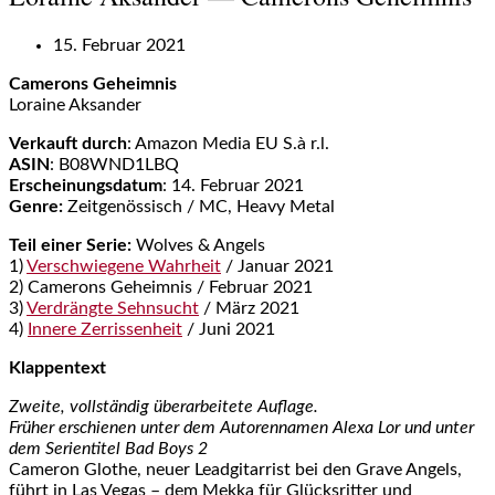
15. Februar 2021
Camerons Geheimnis
Loraine Aksander
Verkauft durch
: Amazon Media EU S.à r.l.
ASIN
:
B08WND1LBQ
Erscheinungsdatum
: 14. Februar 2021
Genre:
Zeitgenössisch / MC, Heavy Metal
Teil einer Serie:
Wolves & Angels
1)
Verschwiegene Wahrheit
/ Januar 2021
2) Camerons Geheimnis / Februar 2021
3)
Verdrängte Sehnsucht
/ März 2021
4)
Innere Zerrissenheit
/ Juni 2021
Klappentext
Zweite, vollständig überarbeitete Auflage.
Früher erschienen unter dem Autorennamen Alexa Lor und unter
dem Serientitel Bad Boys 2
Cameron Glothe, neuer Leadgitarrist bei den Grave Angels,
führt in Las Vegas – dem Mekka für Glücksritter und