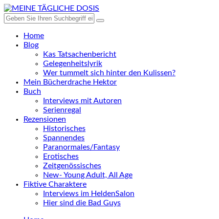
Home
Blog
Kas Tatsachenbericht
Gelegenheitslyrik
Wer tummelt sich hinter den Kulissen?
Mein Bücherdrache Hektor
Buch
Interviews mit Autoren
Serienregal
Rezensionen
Historisches
Spannendes
Paranormales/Fantasy
Erotisches
Zeitgenössisches
New- Young Adult, All Age
Fiktive Charaktere
Interviews im HeldenSalon
Hier sind die Bad Guys