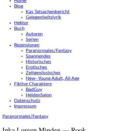
Home
Blog
Kas Tatsachenbericht
Gelegenheitslyrik
Hektor
Buch
Autoren
Serien
Rezensionen
Paranormales/Fantasy
Spannendes
Historisches
Erotisches
Zeitgenössisches
New- Young Adult, All Age
Fiktive Charaktere
BadGuy
HeldenSalon
Datenschutz
Impressum
Paranormales/Fantasy
Inka Loreen Minden — Rook