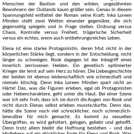
Menschen der Bastion und den wilden, ungezähmten
Bewohnern der Outlands kaum größer sein. Genau in diesem
Spannungsfeld entfaltet der Roman seine Kraft: Inka Loreen
Minden stellt zwei Welten einander gegenüber, die sich
gegenseitig spiegeln und in Frage stellen. Ordnung versus
Chaos, Kontrolle versus Freiheit, trügerische Sicherheit
versus ein echtes, wenn auch entbehrungsreiches Leben.
Elena ist eine starke Protagonistin, deren Mut nicht in der
körperlichen Stärke liegt, sondern in der Entscheidung, nicht
länger zu schweigen. Rook dagegen ist der Inbegriff eines
innerlich zerrissenen Helden. Ein genetisch optimierter
Krieger der lernt auf sein Herz zu hören. Die Liebesgeschichte
der beiden ist ebenso leidenschaftlich wie schmerzhaft und
niemals kitschig. Denn Inka Loreen Minden spart nicht an
Härte! Das, was die Figuren erleben, egal ob Protagonisten
oder Nebencharaktere, geht unter die Haut. Bei einer Szene
war ich sehr froh, dass ich sie durch die Augen von Rook und
nicht durch Elenas selbst erleben musste/durfte. Denn das,
hätte die Szene noch viel schrecklicher, noch schmerzlich-
bewußter für mich gemacht. Es kommt zu sexuellen
Übergriffen, es wird gefoltert, gelogen, geliebt und gehofft.
Denn trotz allem bleibt die Hoffnung bestehen – und das
Hinfiebern auf ein glückliches Ende für Elena und Rook. Was