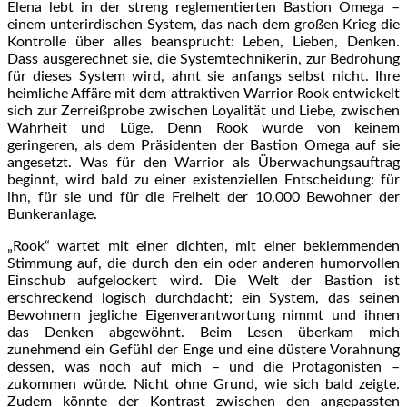
Elena lebt in der streng reglementierten Bastion Omega –
einem unterirdischen System, das nach dem großen Krieg die
Kontrolle über alles beansprucht: Leben, Lieben, Denken.
Dass ausgerechnet sie, die Systemtechnikerin, zur Bedrohung
für dieses System wird, ahnt sie anfangs selbst nicht. Ihre
heimliche Affäre mit dem attraktiven Warrior Rook entwickelt
sich zur Zerreißprobe zwischen Loyalität und Liebe, zwischen
Wahrheit und Lüge. Denn Rook wurde von keinem
geringeren, als dem Präsidenten der Bastion Omega auf sie
angesetzt. Was für den Warrior als Überwachungsauftrag
beginnt, wird bald zu einer existenziellen Entscheidung: für
ihn, für sie und für die Freiheit der 10.000 Bewohner der
Bunkeranlage.
„Rook“ wartet mit einer dichten, mit einer beklemmenden
Stimmung auf, die durch den ein oder anderen humorvollen
Einschub aufgelockert wird. Die Welt der Bastion ist
erschreckend logisch durchdacht; ein System, das seinen
Bewohnern jegliche Eigenverantwortung nimmt und ihnen
das Denken abgewöhnt. Beim Lesen überkam mich
zunehmend ein Gefühl der Enge und eine düstere Vorahnung
dessen, was noch auf mich – und die Protagonisten –
zukommen würde. Nicht ohne Grund, wie sich bald zeigte.
Zudem könnte der Kontrast zwischen den angepassten