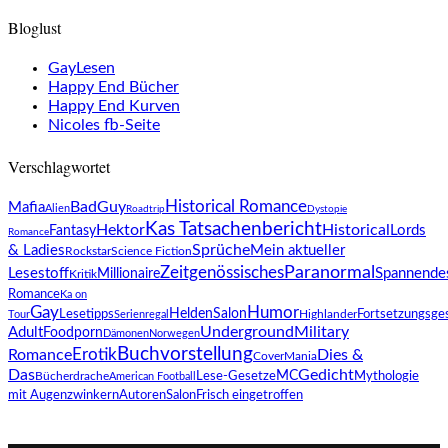
Bloglust
GayLesen
Happy End Bücher
Happy End Kurven
Nicoles fb-Seite
Verschlagwortet
BadGuy
Historical Romance
Mafia
Alien
Roadtrip
Dystopie
Kas Tatsachenbericht
Hektor
Historical
Lords
Fantasy
Romance
Sprüche
& Ladies
Mein aktueller
Science Fiction
Rockstar
Paranormal
Zeitgenössisches
Lesestoff
Spannende
Millionaire
Kritik
Romance
Ka on
Gay
Humor
HeldenSalon
Lesetipps
Fortsetzungsge
Tour
Serienregal
Highlander
Underground
Military
Adult
Foodporn
Dämonen
Norwegen
Buchvorstellung
Erotik
Romance
Dies &
CoverMania
Das
Gedicht
MC
Bücherdrache
Lese-Gesetze
Mythologie
American Football
AutorenSalon
mit Augenzwinkern
Frisch eingetroffen