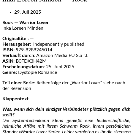
29. Juli 2025
Rook — Warrior Lover
Inka Loreen Minden
Originaltitel:
—
Herausgeber:
‎ Independently published
ISBN:
979-8289245014
Verkauft durch
: Amazon Media EU S.à r.l.
ASIN:
B0FDX3H42M
Erscheinungsdatum
: 25. Juni 2025
Genre:
Dystopie Romance
Teil einer Serie:
Reihenfolge der „Warrior Lover“ siehe nach
der Rezension
Klappentext
Was, wenn sich dein einziger Verbündeter plötzlich gegen dich
stellt?
Die Systemtechnikerin Elena genießt eine leidenschaftliche,
heimliche Affäre mit ihrem Schwarm Rook, ihrem persönlichen
Star der »Warrior Lover Serie«. Leider verbieten es ihr die strengen