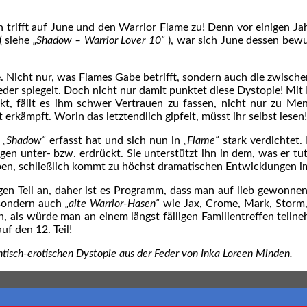
rifft auf June und den Warrior Flame zu! Denn vor einigen Jahre
( siehe
„Shadow – Warrior Lover 10“
), war sich June dessen bewuß
e. Nicht nur, was Flames Gabe betrifft, sondern auch die zwisc
wieder spiegelt. Doch nicht nur damit punktet diese Dystopie! Mi
ckt, fällt es ihm schwer Vertrauen zu fassen, nicht nur zu M
 erkämpft. Worin das letztendlich gipfelt, müsst ihr selbst lesen!
„Shadow“
erfasst hat und sich nun in
„Flame“
stark verdichtet. 
en unter- bzw. erdrückt. Sie unterstützt ihn in dem, was er tu
ben, schließlich kommt zu höchst dramatischen Entwicklungen i
en Teil an, daher ist es Programm, dass man auf lieb gewonnene 
, sondern auch
„alte Warrior-Hasen“
wie Jax, Crome, Mark, Storm,
ch, als würde man an einem längst fälligen Familientreffen teil
f den 12. Teil!
antisch-erotischen Dystopie aus der Feder von Inka Loreen Minden.