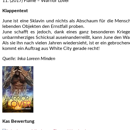
11. (2017) Flame – Warrior Lover
Klappentext
June ist eine Sklavin und nichts als Abschaum für die Mensc
lebenden Objekten den Ernstfall proben.
June schafft es jedoch, dank eines ganz besonderen Krie
unbarmherziges Schicksal auseinanderreißt, kann June den Warr
Als sie ihn nach vielen Jahren wiedersieht, ist er ein gebroche
kommt ein Auftrag aus White City gerade recht!
Quelle: Inka Loreen Minden
Kas Bewertung