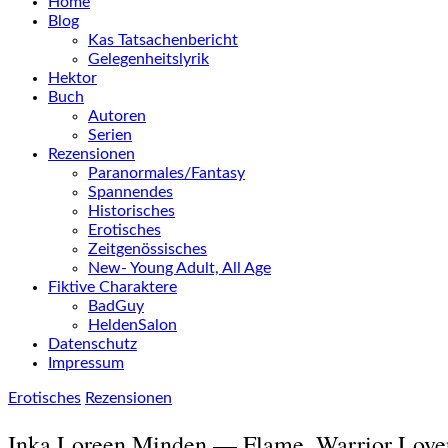
Home
Blog
Kas Tatsachenbericht
Gelegenheitslyrik
Hektor
Buch
Autoren
Serien
Rezensionen
Paranormales/Fantasy
Spannendes
Historisches
Erotisches
Zeitgenössisches
New- Young Adult, All Age
Fiktive Charaktere
BadGuy
HeldenSalon
Datenschutz
Impressum
Erotisches
Rezensionen
Inka Loreen Minden — Flame, Warrior Love