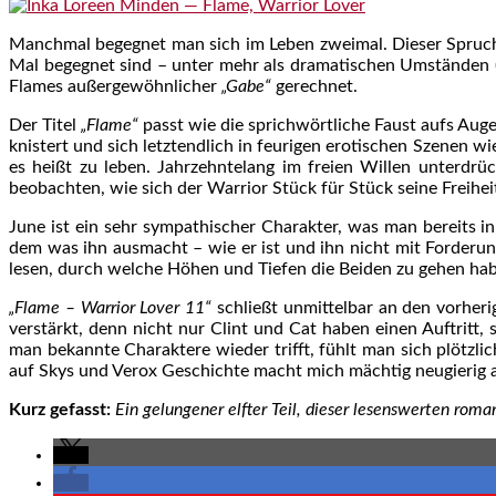
Manchmal begegnet man sich im Leben zweimal. Dieser Spruch t
Mal begegnet sind – unter mehr als dramatischen Umständen 
Flames außergewöhnlicher
„Gabe“
gerechnet.
Der Titel
„Flame“
passt wie die sprichwörtliche Faust aufs Aug
knistert und sich letztendlich in feurigen erotischen Szenen 
es heißt zu leben. Jahrzehntelang im freien Willen unterdrü
beobachten, wie sich der Warrior Stück für Stück seine Freiheit
June ist ein sehr sympathischer Charakter, was man bereits in
dem was ihn ausmacht – wie er ist und ihn nicht mit Forderung
lesen, durch welche Höhen und Tiefen die Beiden zu gehen ha
„Flame – Warrior Lover 11“
schließt unmittelbar an den vorherig
verstärkt, denn nicht nur Clint und Cat haben einen Auftritt
man bekannte Charaktere wieder trifft, fühlt man sich plötzli
auf Skys und Verox Geschichte macht mich mächtig neugierig au
Kurz gefasst:
Ein gelungener elfter Teil, dieser lesenswerten rom