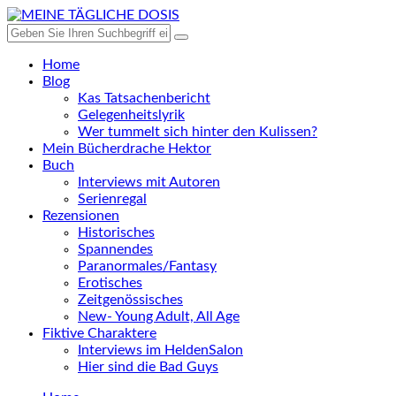
Home
Blog
Kas Tatsachenbericht
Gelegenheitslyrik
Wer tummelt sich hinter den Kulissen?
Mein Bücherdrache Hektor
Buch
Interviews mit Autoren
Serienregal
Rezensionen
Historisches
Spannendes
Paranormales/Fantasy
Erotisches
Zeitgenössisches
New- Young Adult, All Age
Fiktive Charaktere
Interviews im HeldenSalon
Hier sind die Bad Guys