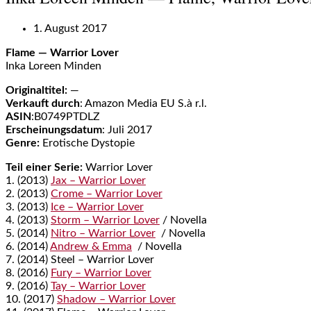
1. August 2017
Flame — Warrior Lover
Inka Loreen Minden
Originaltitel:
—
Verkauft durch
: Amazon Media EU S.à r.l.
ASIN
:B0749PTDLZ
Erscheinungsdatum
: Juli 2017
Genre:
Erotische Dystopie
Teil einer Serie:
Warrior Lover
1. (2013)
Jax – Warrior Lover
2. (2013)
Crome – Warrior Lover
3. (2013)
Ice – Warrior Lover
4. (2013)
Storm – Warrior Lover
/ Novella
5. (2014)
Nitro – Warrior Lover
/ Novella
6. (2014)
Andrew & Emma
/ Novella
7. (2014) Steel – Warrior Lover
8. (2016)
Fury – Warrior Lover
9. (2016)
Tay – Warrior Lover
10. (2017)
Shadow – Warrior Lover