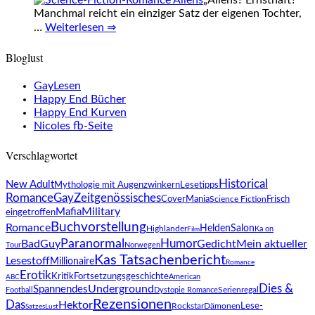
„Aliens? Ernsthaft?“
Manchmal reicht ein einziger Satz der eigenen Tochter,
…
Weiterlesen ⇒
Bloglust
GayLesen
Happy End Bücher
Happy End Kurven
Nicoles fb-Seite
Verschlagwortet
Historical
New Adult
Mythologie mit Augenzwinkern
Lesetipps
Romance
Gay
Zeitgenössisches
CoverMania
Science Fiction
Frisch
Military
Mafia
eingetroffen
Buchvorstellung
Romance
HeldenSalon
Highlander
Ka on
Film
Paranormal
Humor
BadGuy
Gedicht
Mein aktueller
Tour
Norwegen
Kas Tatsachenbericht
Lesestoff
Millionaire
Romance
Erotik
Fortsetzungsgeschichte
Kritik
American
ABC
Underground
Dies &
Spannendes
Football
Dystopie Romance
Serienregal
Rezensionen
Das
Hektor
Rockstar
Lese-
Dämonen
SatzesLust