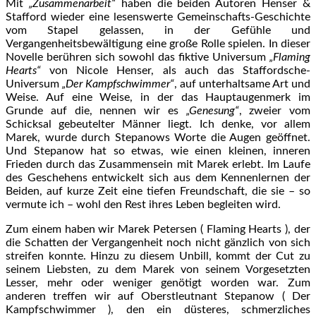
Mit
„Zusammenarbeit“
haben die beiden Autoren Henser &
Stafford wieder eine lesenswerte Gemeinschafts-Geschichte
vom Stapel gelassen, in der Gefühle und
Vergangenheitsbewältigung eine große Rolle spielen. In dieser
Novelle berühren sich sowohl das fiktive Universum
„Flaming
Hearts“
von Nicole Henser, als auch das Staffordsche-
Universum
„Der Kampfschwimmer“
, auf unterhaltsame Art und
Weise. Auf eine Weise, in der das Hauptaugenmerk im
Grunde auf die, nennen wir es
„Genesung“
, zweier vom
Schicksal gebeutelter Männer liegt. Ich denke, vor allem
Marek, wurde durch Stepanows Worte die Augen geöffnet.
Und Stepanow hat so etwas, wie einen kleinen, inneren
Frieden durch das Zusammensein mit Marek erlebt. Im Laufe
des Geschehens entwickelt sich aus dem Kennenlernen der
Beiden, auf kurze Zeit eine tiefen Freundschaft, die sie – so
vermute ich – wohl den Rest ihres Leben begleiten wird.
Zum einem haben wir Marek Petersen ( Flaming Hearts ), der
die Schatten der Vergangenheit noch nicht gänzlich von sich
streifen konnte. Hinzu zu diesem Unbill, kommt der Cut zu
seinem Liebsten, zu dem Marek von seinem Vorgesetzten
Lesser, mehr oder weniger genötigt worden war. Zum
anderen treffen wir auf Oberstleutnant Stepanow ( Der
Kampfschwimmer ), den ein düsteres, schmerzliches