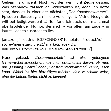
Geheimnis umweht. Noch, wurden wir nicht Zeuge dessen,
was Stepanow tatsächlich widerfahren ist, doch ich hoffe
sehr, dass es in einer der nächsten
„Der Kampfschwimmer“
-
Episoden diesbezüglich in die Vollen geht. Meine Neugierde
will befriedigt werden! 😉 Toll fand ich auch, den manchmal
überbrodelnden Humor, der mich – vor allem am Ende – in
lautes Lachen ausbrechen lies!
[amazon_link asins=’B077CNNX3R‘ template=’ProductAd‘
store=’meinetaeglich-21′ marketplace=’DE‘
link_id=’91029f71-f182-11e7-a025-5fa6370fdd03′]
Kurz gefasst:
„Zusammenarbeit“ ist eine gelungene
Gemeinschaftsproduktion, die man unabhängig davon, ob man
nur „Flaming Hearts“ oder „Der Kampfschwimmer“ kennt, lesen
kann. Wobei ich hier hinzufügen möchte, dass es schade wäre,
eine der beiden Serien nicht zu kennen!