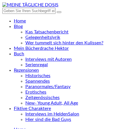
Home
Blog
Kas Tatsachenbericht
Gelegenheitslyrik
Wer tummelt sich hinter den Kulissen?
Mein Bücherdrache Hektor
Buch
Interviews mit Autoren
Serienregal
Rezensionen
Historisches
Spannendes
Paranormales/Fantasy
Erotisches
Zeitgenössisches
New- Young Adult, All Age
Fiktive Charaktere
Interviews im HeldenSalon
Hier sind die Bad Guys