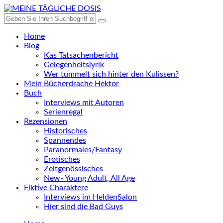
Home
Blog
Kas Tatsachenbericht
Gelegenheitslyrik
Wer tummelt sich hinter den Kulissen?
Mein Bücherdrache Hektor
Buch
Interviews mit Autoren
Serienregal
Rezensionen
Historisches
Spannendes
Paranormales/Fantasy
Erotisches
Zeitgenössisches
New- Young Adult, All Age
Fiktive Charaktere
Interviews im HeldenSalon
Hier sind die Bad Guys