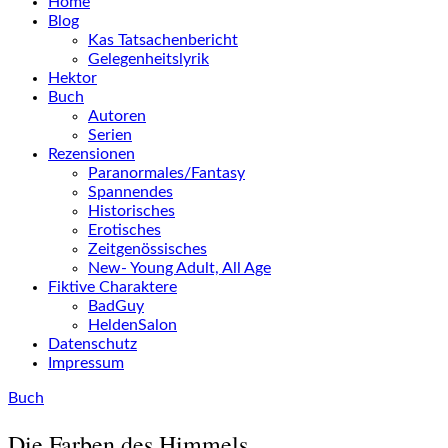
Home
Blog
Kas Tatsachenbericht
Gelegenheitslyrik
Hektor
Buch
Autoren
Serien
Rezensionen
Paranormales/Fantasy
Spannendes
Historisches
Erotisches
Zeitgenössisches
New- Young Adult, All Age
Fiktive Charaktere
BadGuy
HeldenSalon
Datenschutz
Impressum
Buch
Die Farben des Himmels