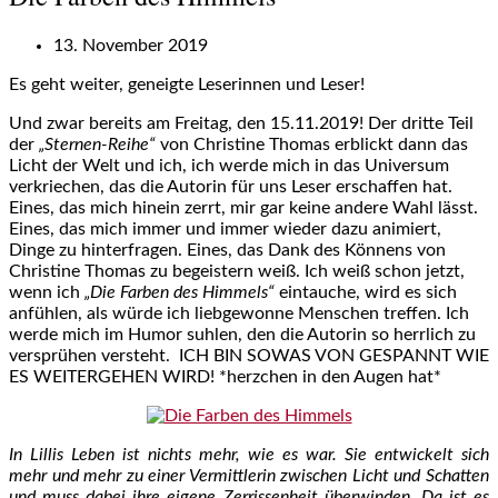
13. November 2019
Es geht weiter, geneigte Leserinnen und Leser!
Und zwar bereits am Freitag, den 15.11.2019! Der dritte Teil
der
„Sternen-Reihe“
von Christine Thomas erblickt dann das
Licht der Welt und ich, ich werde mich in das Universum
verkriechen, das die Autorin für uns Leser erschaffen hat.
Eines, das mich hinein zerrt, mir gar keine andere Wahl lässt.
Eines, das mich immer und immer wieder dazu animiert,
Dinge zu hinterfragen. Eines, das Dank des Könnens von
Christine Thomas zu begeistern weiß. Ich weiß schon jetzt,
wenn ich
„Die Farben des Himmels“
eintauche, wird es sich
anfühlen, als würde ich liebgewonne Menschen treffen. Ich
werde mich im Humor suhlen, den die Autorin so herrlich zu
versprühen versteht. ICH BIN SOWAS VON GESPANNT WIE
ES WEITERGEHEN WIRD! *herzchen in den Augen hat*
In Lillis Leben ist nichts mehr, wie es war. Sie entwickelt sich
mehr und mehr zu einer Vermittlerin zwischen Licht und Schatten
und muss dabei ihre eigene Zerrissenheit überwinden. Da ist es