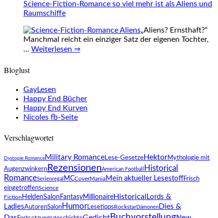
Science-Fiction-Romance so viel mehr ist als Aliens und
Raumschiffe
„Aliens? Ernsthaft?“
Manchmal reicht ein einziger Satz der eigenen Tochter,
…
Weiterlesen ⇒
Bloglust
GayLesen
Happy End Bücher
Happy End Kurven
Nicoles fb-Seite
Verschlagwortet
Military Romance
Hektor
Lese-Gesetze
Mythologie mit
Dystopie Romance
Rezensionen
Historical
Augenzwinkern
American Football
Romance
Mein aktueller Lesestoff
MC
CoverMania
Frisch
Serienregal
eingetroffen
Science
Historical
Lords &
HeldenSalon
Fantasy
Millionaire
Fiction
Humor
Dies &
Ladies
AutorenSalon
Lesetipps
Rockstar
Dämonen
Buchvorstellung
Das
Gedicht
New