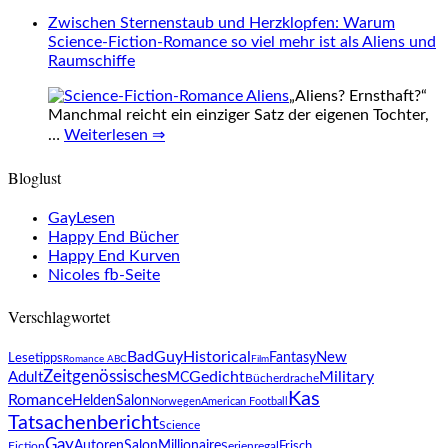
Zwischen Sternenstaub und Herzklopfen: Warum
Science-Fiction-Romance so viel mehr ist als Aliens und
Raumschiffe
„Aliens? Ernsthaft?“
Manchmal reicht ein einziger Satz der eigenen Tochter,
…
Weiterlesen ⇒
Bloglust
GayLesen
Happy End Bücher
Happy End Kurven
Nicoles fb-Seite
Verschlagwortet
BadGuy
Historical
New
Lesetipps
Fantasy
Romance ABC
Film
Zeitgenössisches
Gedicht
Military
Adult
MC
Bücherdrache
Kas
Romance
HeldenSalon
Norwegen
American Football
Tatsachenbericht
Science
Gay
Millionaire
AutorenSalon
Fiction
Frisch
Serienregal