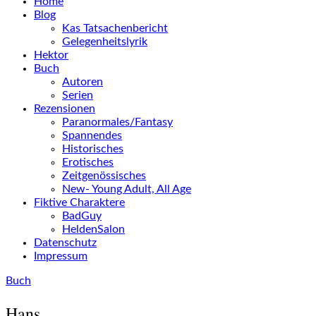
Home
Blog
Kas Tatsachenbericht
Gelegenheitslyrik
Hektor
Buch
Autoren
Serien
Rezensionen
Paranormales/Fantasy
Spannendes
Historisches
Erotisches
Zeitgenössisches
New- Young Adult, All Age
Fiktive Charaktere
BadGuy
HeldenSalon
Datenschutz
Impressum
Buch
Hans