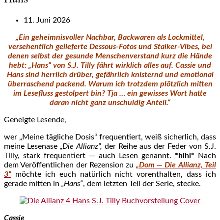
11. Juni 2026
„Ein geheimnisvoller Nachbar, Backwaren als Lockmittel,
versehentlich gelieferte Dessous-Fotos und Stalker-Vibes, bei
denen selbst der gesunde Menschenverstand kurz die Hände
hebt: „Hans“ von S.J. Tilly fährt wirklich alles auf. Cassie und
Hans sind herrlich drüber, gefährlich knisternd und emotional
überraschend packend. Warum ich trotzdem plötzlich mitten
im Lesefluss gestolpert bin? Tja … ein gewisses Wort hatte
daran nicht ganz unschuldig Anteil.“
Geneigte Lesende,
wer „Meine tägliche Dosis“ frequentiert, weiß sicherlich, dass
meine Lesenase
„Die Allianz“,
der Reihe aus der Feder von S.J.
Tilly, stark frequentiert — auch Lesen genannt.
*hihi*
Nach
dem Veröffentlichen der Rezension zu
„Dom — Die Allianz, Teil
3“
möchte ich euch natürlich nicht vorenthalten, dass ich
gerade mitten in
„Hans“
, dem letzten Teil der Serie, stecke.
Cassie