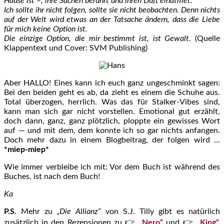
Hause ist –, ihre Sachen berührt und ihren Duft einatmet.
Ich sollte ihr nicht folgen, sollte sie nicht beobachten. Denn nichts
auf der Welt wird etwas an der Tatsache ändern, dass die Liebe
für mich keine Option ist.
Die einzige Option, die mir bestimmt ist, ist Gewalt.
(Quelle
Klappentext und Cover: SVM Publishing)
Aber HALLO! Eines kann ich euch ganz ungeschminkt sagen:
Bei den beiden geht es ab, da zieht es einem die Schuhe aus.
Total überzogen, herrlich. Was das für Stalker-Vibes sind,
kann man sich gar nicht vorstellen. Emotional gut erzählt,
doch dann, ganz, ganz plötzlich, ploppte ein gewisses Wort
auf — und mit dem, dem konnte ich so gar nichts anfangen.
Doch mehr dazu in einem Blogbeitrag, der folgen wird …
*miep-miep*
Wie immer verbleibe ich mit: Vor dem Buch ist während des
Buches, ist nach dem Buch!
Ka
P.S.
Mehr zu
„Die Allianz“
von S.J. Tilly gibt es natürlich
zusätzlich in den Rezensionen zu 👉
„Nero“
und 👉
„King“
.