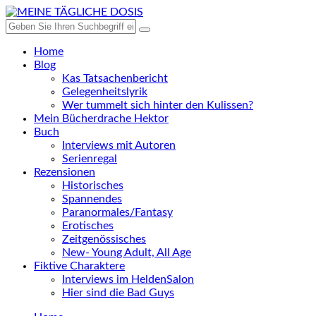
Home
Blog
Kas Tatsachenbericht
Gelegenheitslyrik
Wer tummelt sich hinter den Kulissen?
Mein Bücherdrache Hektor
Buch
Interviews mit Autoren
Serienregal
Rezensionen
Historisches
Spannendes
Paranormales/Fantasy
Erotisches
Zeitgenössisches
New- Young Adult, All Age
Fiktive Charaktere
Interviews im HeldenSalon
Hier sind die Bad Guys