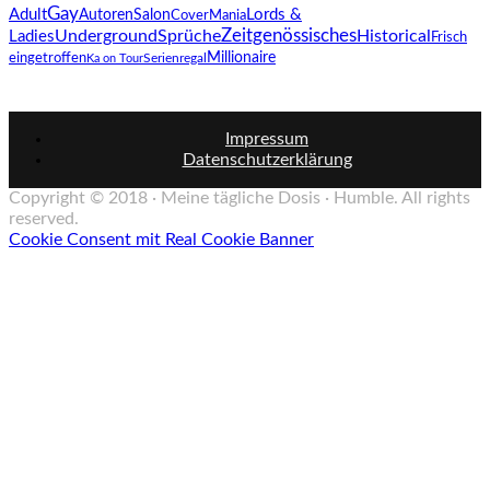
Gay
Adult
Lords &
AutorenSalon
CoverMania
Zeitgenössisches
Underground
Sprüche
Historical
Ladies
Frisch
Millionaire
eingetroffen
Ka on Tour
Serienregal
Impressum
Datenschutzerklärung
Copyright © 2018 · Meine tägliche Dosis · Humble. All rights
reserved.
Cookie Consent mit Real Cookie Banner