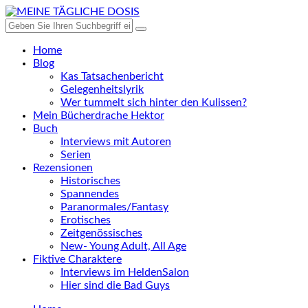
Home
Blog
Kas Tatsachenbericht
Gelegenheitslyrik
Wer tummelt sich hinter den Kulissen?
Mein Bücherdrache Hektor
Buch
Interviews mit Autoren
Serien
Rezensionen
Historisches
Spannendes
Paranormales/Fantasy
Erotisches
Zeitgenössisches
New- Young Adult, All Age
Fiktive Charaktere
Interviews im HeldenSalon
Hier sind die Bad Guys