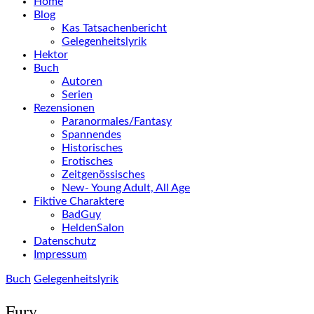
Home
Blog
Kas Tatsachenbericht
Gelegenheitslyrik
Hektor
Buch
Autoren
Serien
Rezensionen
Paranormales/Fantasy
Spannendes
Historisches
Erotisches
Zeitgenössisches
New- Young Adult, All Age
Fiktive Charaktere
BadGuy
HeldenSalon
Datenschutz
Impressum
Buch
Gelegenheitslyrik
Fury