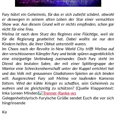
Fury hütet ein Geheimnis, für das er sich zutiefst schämt, obwohl
er deswegen in seinem alten Leben der Star einer verruchten
Show war. Aus diesem Grund will er nichts empfinden, schon gar
nicht für eine Frau.
Melina ist nach dem Sturz des Regimes eine Flüchtige, weil sie
für die Regierung gearbeitet hat. Dabei wollte sie nur den
Kindern helfen, die ihrer Obhut unterstellt waren.
Im Chaos nach der Revolte in New World City trifft Melina auf
den verschlossenen Kämpfer Fury und beide spüren augenblicklich
eine einzigartige Verbindung zueinander. Doch Fury steht im
Dienst des brutalen Sabre, der mit einer Splittergruppe der
Warrior eine Schreckensherrschaft unter der Kuppel errichtet hat
und das Volk mit grausamen Gladiatoren-Spielen an sich binden
will. Ausgerechnet Fury soll Melina vor laufenden Kameras
foltern. Wird der kühle Krieger es schaffen, sein Geheimnis zu
wahren und sie gleichzeitig zu schützen?
(Quelle Klappentext:
Inka Loreen Minden)
Gelegenheitslyrisch-furyische Grüße sendet Euch die vor sich
hingrinsende
Ka