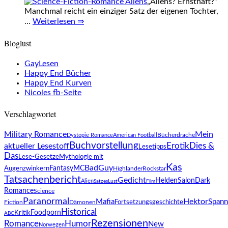
„Aliens? Ernsthaft?“
Manchmal reicht ein einziger Satz der eigenen Tochter,
…
Weiterlesen ⇒
Bloglust
GayLesen
Happy End Bücher
Happy End Kurven
Nicoles fb-Seite
Verschlagwortet
Military Romance
Mein
Bücherdrache
Dystopie Romance
American Football
Buchvorstellung
Erotik
aktueller Lesestoff
Dies &
Lesetipps
Das
Mythologie mit
Lese-Gesetze
Kas
BadGuy
MC
Augenzwinkern
Fantasy
Highlander
Rockstar
Tatsachenbericht
Gedicht
HeldenSalon
Dark
Alien
SatzesLust
Film
Romance
Science
Paranormal
Hektor
Mafia
Spann
Fortsetzungsgeschichte
Fiction
Dämonen
Historical
Foodporn
Kritik
ABC
Rezensionen
Romance
Humor
New
Norwegen