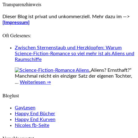
Transparenzhinweis
Dieser Blog ist privat und unkommerziell. Mehr dazu im —>
[Impressum]
Oft Gelesenes:
Zwischen Sternenstaub und Herzklopfen: Warum
Science-Fiction-Romance so viel mehr ist als Aliens und
Raumschiffe
„Aliens? Ernsthaft?“
Manchmal reicht ein einziger Satz der eigenen Tochter,
…
Weiterlesen ⇒
Bloglust
GayLesen
Happy End Bücher
Happy End Kurven
Nicoles fb-Seite