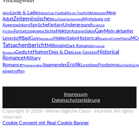
Verschlagwortet
Lords & Ladies
New
Kritik
Alien
American Football
Ka on Tour
Dämonen
Zeitgenössisches
Adult
Mythologie mit
Rockstar
Serienregal
Sprüche
Underground
Fantasy
Augenzwinkern
Science
Gay
Hektor
Mein aktueller
AutorenSalon
Fiction
Fortsetzungsgeschichte
BadGuy
Historical
Lesestoff
HeldenSalon
MC
CoverMania
SatzesLust
Roadtrip
Tatsachenbericht
Millionaire
Dark Romance
Dystopie
Humor
Gedicht
Dies & Das
Historical
Lese-Gesetze
Romance
Romance
Military
Erotik
Romance
Spannendes
Foodporn
Lesetipps
Bücherdrach
Themenwelten
eingetroffen
Impressum
Datenschutzerklärung
Copyright © 2018 · Meine tägliche Dosis · Humble. All rights
reserved.
Cookie Consent mit Real Cookie Banner