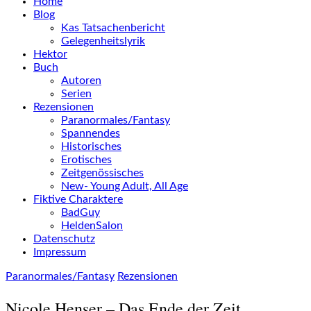
Home
Blog
Kas Tatsachenbericht
Gelegenheitslyrik
Hektor
Buch
Autoren
Serien
Rezensionen
Paranormales/Fantasy
Spannendes
Historisches
Erotisches
Zeitgenössisches
New- Young Adult, All Age
Fiktive Charaktere
BadGuy
HeldenSalon
Datenschutz
Impressum
Paranormales/Fantasy
Rezensionen
Nicole Henser – Das Ende der Zeit