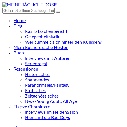
Home
Blog
Kas Tatsachenbericht
Gelegenheitslyrik
Wer tummelt sich hinter den Kulissen?
Mein Bücherdrache Hektor
Buch
Interviews mit Autoren
Serienregal
Rezensionen
Historisches
Spannendes
Paranormales/Fantasy
Erotisches
Zeitgenössisches
New- Young Adult, All Age
Fiktive Charaktere
Interviews im HeldenSalon
Hier sind die Bad Guys