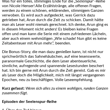
Was für ein tolles, stimmiges Ende für die
„Seelenspur“
-Reihe
von Nicole Henser! Alle Erzählstränge, alle offenen Fragen,
werden zu einem schönen, erklärenden, stimmigem Ganzen
verwoben. Es wird auch aufgedeckt, was Gerrick dazu
getrieben hat, Arun durch die Zeit zu schicken. Damit hätte
man als Leser wohl niemals gerechnet. Ich denke, Arun ging es
in diesem Moment nicht anders! Es bleiben keine Fragen
offen und man kann die Serie mit einem zufriedenen Lächeln,
aber auch einem wehmütigen „Wie schade! Nun gibt es keine
Zeitabenteuer mit Arun mehr.“, beenden.
Die Bonus-Story, die man dazu genießen kann, ist nicht nur
sprichwörtlich das Sahnehäubchen, auf eine lesenswerte,
paranormale Geschichte, die dem Leser abenteuerliche,
sinnliche, aufregende und spannende Lesestunden beschert
hat. Ich bin gerne mit Arun durch die Zeit gereist. Gab es mir
als Leser doch die Möglichkeit, mich mit längst vergangenen
Epochen, neu zu beschäftigen. Volle Leseempfehlung.
Kurz gefasst:
Wenn sich alles zu einem wohligen, runden Ganzen
zusammen fügt.
Episoden der Seelenspur-Reihe