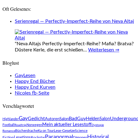
Oft Gelesenes:
Serienregal — Perfectly-Imperfect-Reihe von Neva Altaj
"Neva Altajs Perfectly-Imperfect-Reihe? Mafia? Bratva?
Düstere Kerle, die erst schießen…
Weiterlesen ⇒
Bloglust
GayLesen
Happy End Bücher
Happy End Kurven
Nicoles fb-Seite
Verschlagwortet
Gay
Gedicht
BadGuy
Undergroun
AutorenSalon
HeldenSalon
Highlander
Mein aktueller Lesestoff
Football
Norwegen
Roadtrip
Dystopie
Lese-Gesetze
Science
Bücherdrache
Ka on Tour
Romance
Paranormal
Historical
Fiction
Lesetipps
Rockstar
Dämonen