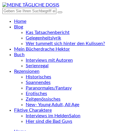
Home
Blog
Kas Tatsachenbericht
Gelegenheitslyrik
Wer tummelt sich hinter den Kulissen?
Mein Bücherdrache Hektor
Buch
Interviews mit Autoren
Serienregal
Rezensionen
Historisches
Spannendes
Paranormales/Fantasy
Erotisches
Zeitgenössisches
New- Young Adult, All Age
Fiktive Charaktere
Interviews im HeldenSalon
Hier sind die Bad Guys