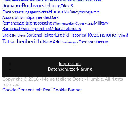
Buchvorstellung
Romance
Dies &
Humor
Das
Mafia
Fortsetzungsgeschichte
Mythologie mit
Spannendes
Dark
Augenzwinkern
Zeitgenössisches
Military
Romance
CoverMania
Themenwelten
Romance
Lords &
Millionaire
Frisch eingetroffen
Rezensionen
Erotik
Hektor
Ladies
Sprüche
Historical
Kritik
Alien
Film
Tatsachenbericht
New Adult
Foodporn
Fantasy
Serienregal
Impressum
Datenschutzerklärung
Copyright © 2018 · Meine tägliche Dosis · Humble. All rights
reserved.
Cookie Consent mit Real Cookie Banner