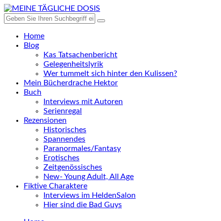
Home
Blog
Kas Tatsachenbericht
Gelegenheitslyrik
Wer tummelt sich hinter den Kulissen?
Mein Bücherdrache Hektor
Buch
Interviews mit Autoren
Serienregal
Rezensionen
Historisches
Spannendes
Paranormales/Fantasy
Erotisches
Zeitgenössisches
New- Young Adult, All Age
Fiktive Charaktere
Interviews im HeldenSalon
Hier sind die Bad Guys