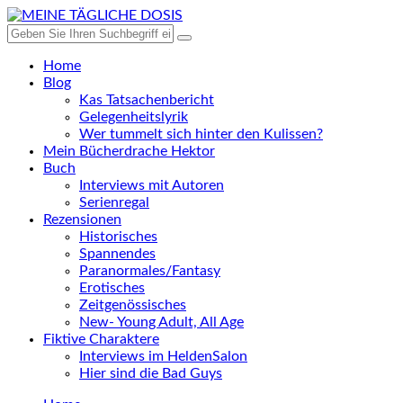
Home
Blog
Kas Tatsachenbericht
Gelegenheitslyrik
Wer tummelt sich hinter den Kulissen?
Mein Bücherdrache Hektor
Buch
Interviews mit Autoren
Serienregal
Rezensionen
Historisches
Spannendes
Paranormales/Fantasy
Erotisches
Zeitgenössisches
New- Young Adult, All Age
Fiktive Charaktere
Interviews im HeldenSalon
Hier sind die Bad Guys