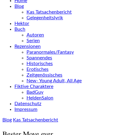
Home
Blog
Kas Tatsachenbericht
Gelegenheitslyrik
Hektor
Buch
Autoren
Serien
Rezensionen
Paranormales/Fantasy
Spannendes
Historisches
Erotisches
Zeitgenössisches
New- Young Adult, All Age
Fiktive Charaktere
BadGuy
HeldenSalon
Datenschutz
Impressum
Blog
Kas Tatsachenbericht
Bester Move ever …