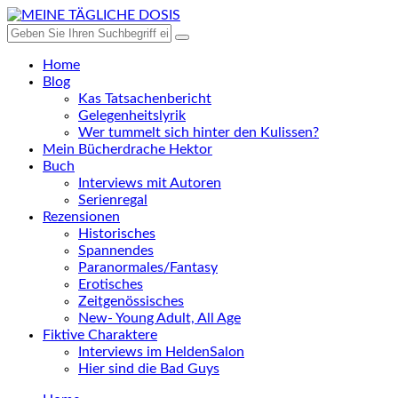
Home
Blog
Kas Tatsachenbericht
Gelegenheitslyrik
Wer tummelt sich hinter den Kulissen?
Mein Bücherdrache Hektor
Buch
Interviews mit Autoren
Serienregal
Rezensionen
Historisches
Spannendes
Paranormales/Fantasy
Erotisches
Zeitgenössisches
New- Young Adult, All Age
Fiktive Charaktere
Interviews im HeldenSalon
Hier sind die Bad Guys