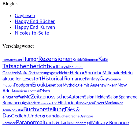
Bloglust
GayLesen
Happy End Bücher
Happy End Kurven
Nicoles fb-Seite
Verschlagwortet
Rezensionen
Kas
Humor
Kritik
Dämonen
Film
SatzesLust
Tatsachenbericht
BadGuy
Lese-
Alien
Hektor
Sprüche
Mein
Mafia
Millionaire
Fortsetzungsgeschichte
Gesetze
Historical Romance
Gay
aktueller Lesestoff
Fantasy
Science
Erotik
Foodporn
New
Lesetipps
Mythologie mit Augenzwinkern
Fiction
Adult
Frisch
American Football
Zeitgenössisches
MC
Spannen
AutorenSalon
HeldenSalon
eingetroffen
Historical
Romance
Highlander
CoverMania
Norwegen
Ka on
Romance ABC
Buchvorstellung
Dies &
Rockstar
Tour
Das
Gedicht
Underground
Bücherdrache
Dystopie
Paranormal
Military Romance
Lords & Ladies
Romance
Serienregal