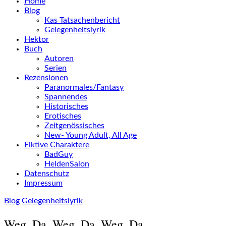
Home
Blog
Kas Tatsachenbericht
Gelegenheitslyrik
Hektor
Buch
Autoren
Serien
Rezensionen
Paranormales/Fantasy
Spannendes
Historisches
Erotisches
Zeitgenössisches
New- Young Adult, All Age
Fiktive Charaktere
BadGuy
HeldenSalon
Datenschutz
Impressum
Blog
Gelegenheitslyrik
Weg. Da. Weg. Da. Weg. Da. …