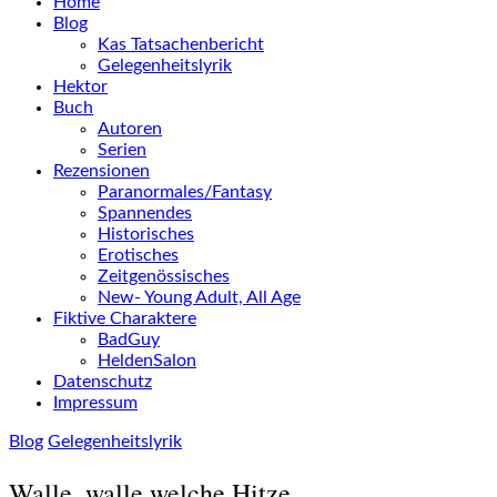
Home
Blog
Kas Tatsachenbericht
Gelegenheitslyrik
Hektor
Buch
Autoren
Serien
Rezensionen
Paranormales/Fantasy
Spannendes
Historisches
Erotisches
Zeitgenössisches
New- Young Adult, All Age
Fiktive Charaktere
BadGuy
HeldenSalon
Datenschutz
Impressum
Blog
Gelegenheitslyrik
Walle, walle welche Hitze