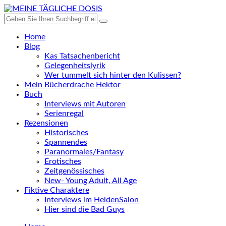
Home
Blog
Kas Tatsachenbericht
Gelegenheitslyrik
Wer tummelt sich hinter den Kulissen?
Mein Bücherdrache Hektor
Buch
Interviews mit Autoren
Serienregal
Rezensionen
Historisches
Spannendes
Paranormales/Fantasy
Erotisches
Zeitgenössisches
New- Young Adult, All Age
Fiktive Charaktere
Interviews im HeldenSalon
Hier sind die Bad Guys