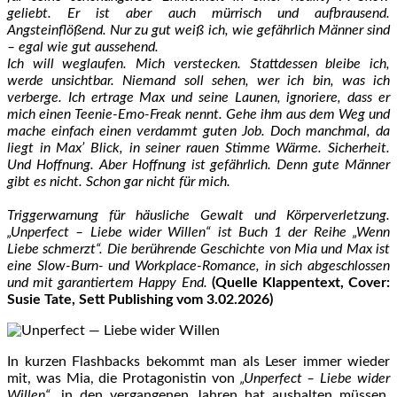
geliebt. Er ist aber auch mürrisch und aufbrausend.
Angsteinflößend. Nur zu gut weiß ich, wie gefährlich Männer sind
– egal wie gut aussehend.
Ich will weglaufen. Mich verstecken. Stattdessen bleibe ich,
werde unsichtbar. Niemand soll sehen, wer ich bin, was ich
verberge. Ich ertrage Max und seine Launen, ignoriere, dass er
mich einen Teenie-Emo-Freak nennt. Gehe ihm aus dem Weg und
mache einfach einen verdammt guten Job. Doch manchmal, da
liegt in Max’ Blick, in seiner rauen Stimme Wärme. Sicherheit.
Und Hoffnung. Aber Hoffnung ist gefährlich. Denn gute Männer
gibt es nicht. Schon gar nicht für mich.
Triggerwarnung für häusliche Gewalt und Körperverletzung.
„Unperfect – Liebe wider Willen“ ist Buch 1 der Reihe „Wenn
Liebe schmerzt“. Die berührende Geschichte von Mia und Max ist
eine Slow-Burn- und Workplace-Romance, in sich abgeschlossen
und mit garantiertem Happy End.
(Quelle Klappentext, Cover:
Susie Tate, Sett Publishing vom 3.02.2026)
In kurzen Flashbacks bekommt man als Leser immer wieder
mit, was Mia, die Protagonistin von
„Unperfect – Liebe wider
Willen“
, in den vergangenen Jahren hat aushalten müssen.