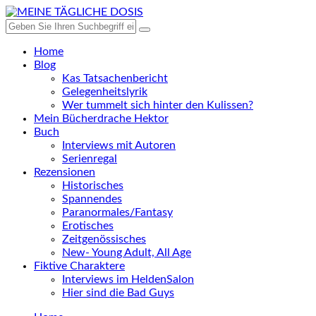
Home
Blog
Kas Tatsachenbericht
Gelegenheitslyrik
Wer tummelt sich hinter den Kulissen?
Mein Bücherdrache Hektor
Buch
Interviews mit Autoren
Serienregal
Rezensionen
Historisches
Spannendes
Paranormales/Fantasy
Erotisches
Zeitgenössisches
New- Young Adult, All Age
Fiktive Charaktere
Interviews im HeldenSalon
Hier sind die Bad Guys