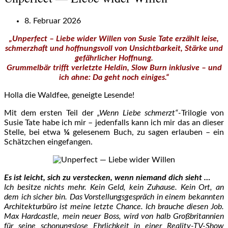
8. Februar 2026
„Unperfect – Liebe wider Willen von Susie Tate erzählt leise,
schmerzhaft und hoffnungsvoll von Unsichtbarkeit, Stärke und
gefährlicher Hoffnung.
Grummelbär trifft verletzte Heldin, Slow Burn inklusive – und
ich ahne: Da geht noch einiges.“
Holla die Waldfee, geneigte Lesende!
Mit dem ersten Teil der
„Wenn Liebe schmerzt“-
Trilogie von
Susie Tate habe ich mir – jedenfalls kann ich mir das an dieser
Stelle, bei etwa
¼
gelesenem Buch, zu sagen erlauben – ein
Schätzchen eingefangen.
Es ist leicht, sich zu verstecken, wenn niemand dich sieht …
Ich besitze nichts mehr. Kein Geld, kein Zuhause. Kein Ort, an
dem ich sicher bin. Das Vorstellungsgespräch in einem bekannten
Architekturbüro ist meine letzte Chance. Ich brauche diesen Job.
Max Hardcastle, mein neuer Boss, wird von halb Großbritannien
für seine schonungslose Ehrlichkeit in einer Reality-TV-Show