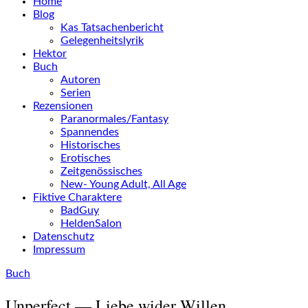
Home
Blog
Kas Tatsachenbericht
Gelegenheitslyrik
Hektor
Buch
Autoren
Serien
Rezensionen
Paranormales/Fantasy
Spannendes
Historisches
Erotisches
Zeitgenössisches
New- Young Adult, All Age
Fiktive Charaktere
BadGuy
HeldenSalon
Datenschutz
Impressum
Buch
Unperfect — Liebe wider Willen