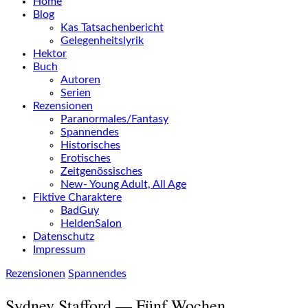
Home
Blog
Kas Tatsachenbericht
Gelegenheitslyrik
Hektor
Buch
Autoren
Serien
Rezensionen
Paranormales/Fantasy
Spannendes
Historisches
Erotisches
Zeitgenössisches
New- Young Adult, All Age
Fiktive Charaktere
BadGuy
HeldenSalon
Datenschutz
Impressum
Rezensionen
Spannendes
Sydney Stafford — Fünf Wochen