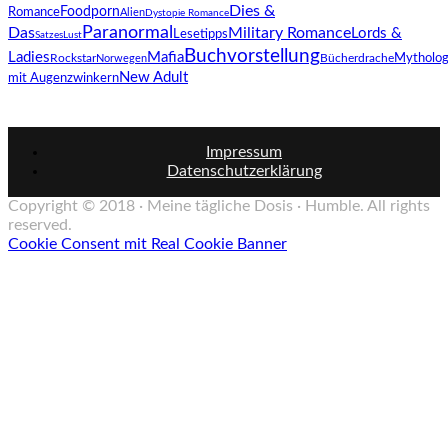
Dies &
Romance
Foodporn
Alien
Dystopie Romance
Paranormal
Das
Military Romance
Lords &
Lesetipps
SatzesLust
Buchvorstellung
Ladies
Mafia
Bücherdrache
Mytholog
Rockstar
Norwegen
New Adult
mit Augenzwinkern
Impressum
Datenschutzerklärung
Copyright © 2018 · Meine tägliche Dosis · Humble. All rights
reserved.
Cookie Consent mit Real Cookie Banner