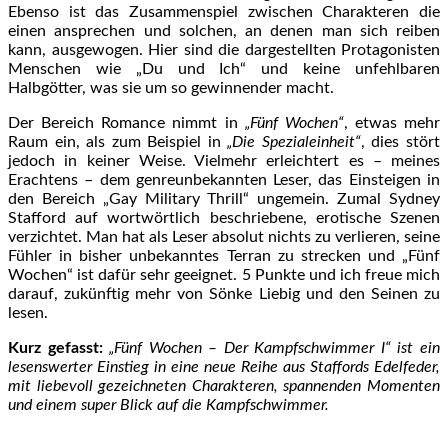
Ebenso ist das Zusammenspiel zwischen Charakteren die
einen ansprechen und solchen, an denen man sich reiben
kann, ausgewogen. Hier sind die dargestellten Protagonisten
Menschen wie „Du und Ich“ und keine unfehlbaren
Halbgötter, was sie um so gewinnender macht.
Der Bereich Romance nimmt in
„Fünf Wochen“
, etwas mehr
Raum ein, als zum Beispiel in
„Die Spezialeinheit“
, dies stört
jedoch in keiner Weise. Vielmehr erleichtert es – meines
Erachtens – dem genreunbekannten Leser, das Einsteigen in
den Bereich „Gay Military Thrill“ ungemein. Zumal Sydney
Stafford auf wortwörtlich beschriebene, erotische Szenen
verzichtet. Man hat als Leser absolut nichts zu verlieren, seine
Fühler in bisher unbekanntes Terran zu strecken und „Fünf
Wochen“ ist dafür sehr geeignet. 5 Punkte und ich freue mich
darauf, zukünftig mehr von Sönke Liebig und den Seinen zu
lesen.
Kurz gefasst:
„Fünf Wochen – Der Kampfschwimmer I“ ist ein
lesenswerter Einstieg in eine neue Reihe aus Staffords Edelfeder,
mit liebevoll gezeichneten Charakteren, spannenden Momenten
und einem super Blick auf die Kampfschwimmer.