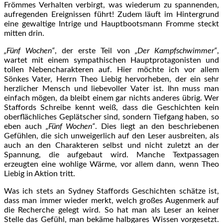
Frömmes Verhalten verbirgt, was wiederum zu spannenden,
aufregenden Ereignissen führt! Zudem läuft im Hintergrund
eine gewaltige Intrige und Hauptbootsmann Fromme steckt
mitten drin.
„Fünf Wochen“
, der erste Teil von
„Der Kampfschwimmer“
,
wartet mit einem sympathischen Hauptprotagonisten und
tollen Nebencharakteren auf. Hier möchte ich vor allem
Sönkes Vater, Herrn Theo Liebig hervorheben, der ein sehr
herzlicher Mensch und liebevoller Vater ist. Ihn muss man
einfach mögen, da bleibt einem gar nichts anderes übrig. Wer
Staffords Schreibe kennt weiß, dass die Geschichten kein
oberflächliches Geplätscher sind, sondern Tiefgang haben, so
eben auch
„Fünf Wochen“
. Dies liegt an den beschriebenen
Gefühlen, die sich unweigerlich auf den Leser ausbreiten, als
auch an den Charakteren selbst und nicht zuletzt an der
Spannung, die aufgebaut wird. Manche Textpassagen
erzeugten eine wohlige Wärme, vor allem dann, wenn Theo
Liebig in Aktion tritt.
Was ich stets an Sydney Staffords Geschichten schätze ist,
dass man immer wieder merkt, welch großes Augenmerk auf
die Recherche gelegt wird. So hat man als Leser an keiner
Stelle das Gefühl, man bekäme halbgares Wissen vorgesetzt.