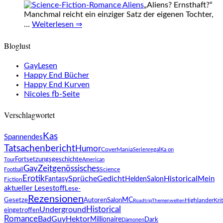
„Aliens? Ernsthaft?“
Manchmal reicht ein einziger Satz der eigenen Tochter,
…
Weiterlesen ⇒
Bloglust
GayLesen
Happy End Bücher
Happy End Kurven
Nicoles fb-Seite
Verschlagwortet
Kas
Spannendes
Tatsachenbericht
Humor
CoverMania
Serienregal
Ka on
Fortsetzungsgeschichte
Tour
American
Gay
Zeitgenössisches
Science
Football
Erotik
Sprüche
Gedicht
Historical
Mein
Fantasy
HeldenSalon
Fiction
aktueller Lesestoff
Lese-
Rezensionen
AutorenSalon
MC
Gesetze
Krit
Highlander
Roadtrip
Themenwelten
Underground
Historical
eingetroffen
Romance
BadGuy
Hektor
Millionaire
Dark
Dämonen