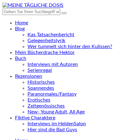
Home
Blog
Kas Tatsachenbericht
Gelegenheitslyrik
Wer tummelt sich hinter den Kulissen?
Mein Bücherdrache Hektor
Buch
Interviews mit Autoren
Serienregal
Rezensionen
Historisches
Spannendes
Paranormales/Fantasy
Erotisches
Zeitgenössisches
New- Young Adult, All Age
Fiktive Charaktere
Interviews im HeldenSalon
Hier sind die Bad Guys