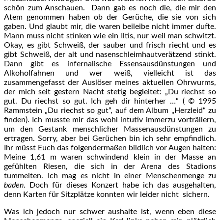
schön zum Anschauen. Dann gab es noch die, die mir den
Atem genommen haben ob der Gerüche, die sie von sich
gaben. Und glaubt mir, die waren beileibe nicht immer dufte.
Mann muss nicht stinken wie ein Iltis, nur weil man schwitzt.
Okay, es gibt Schweiß, der sauber und frisch riecht und es
gibt Schweiß, der alt und nasenschleimhautverätzend stinkt.
Dann gibt es infernalische Essensausdünstungen und
Alkoholfahnen und wer weiß, vielleicht ist das
zusammengefasst der Auslöser meines aktuellen Ohrwurms,
der mich seit gestern Nacht stetig begleitet: „Du riechst so
gut. Du riechst so gut. Ich geh dir hinterher …“ ( © 1995
Rammstein „Du riechst so gut“, auf dem Album „Herzleid“ zu
finden). Ich musste mir das wohl intutiv immerzu vorträllern,
um den Gestank menschlicher Massenausdünstungen zu
ertragen. Sorry, aber bei Gerüchen bin ich sehr empfindlich.
Ihr müsst Euch das folgendermaßen bildlich vor Augen halten:
Meine 1,61 m waren schwindend klein in der Masse an
gefühlten Riesen, die sich in der Arena des Stadions
tummelten. Ich mag es nicht in einer Menschenmenge zu
baden
. Doch für dieses Konzert habe ich das ausgehalten,
denn Karten für Sitzplätze konnten wir leider nicht sichern.
Was ich jedoch nur schwer aushalte ist, wenn eben diese