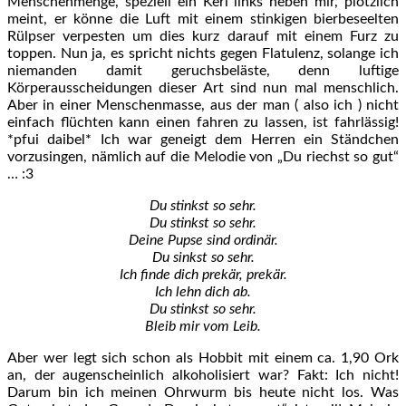
Menschenmenge, speziell ein Kerl links neben mir, plötzlich
meint, er könne die Luft mit einem stinkigen bierbeseelten
Rülpser verpesten um dies kurz darauf mit einem Furz zu
toppen. Nun ja, es spricht nichts gegen Flatulenz, solange ich
niemanden damit geruchsbeläste, denn luftige
Körperausscheidungen dieser Art sind nun mal menschlich.
Aber in einer Menschenmasse, aus der man ( also ich ) nicht
einfach flüchten kann einen fahren zu lassen, ist fahrlässig!
*pfui daibel* Ich war geneigt dem Herren ein Ständchen
vorzusingen, nämlich auf die Melodie von „Du riechst so gut“
… :3
Du stinkst so sehr.
Du stinkst so sehr.
Deine Pupse sind ordinär.
Du sinkst so sehr.
Ich finde dich prekär, prekär.
Ich lehn dich ab.
Du stinkst so sehr.
Bleib mir vom Leib.
Aber wer legt sich schon als Hobbit mit einem ca. 1,90 Ork
an, der augenscheinlich alkoholisiert war? Fakt: Ich nicht!
Darum bin ich meinen Ohrwurm bis heute nicht los. Was