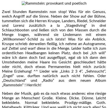
Zwei Stunden Rammstein non stop! Was für ein Genuss,
welch Angriff auf die Sinne. Neben der Show auf der Bühne,
tummelten sich die Herren Kruspe, Landers, Riedel, Schneider
und Lorenz zusätzlich a la „Stagediving“ in drei
Schlauchbooten und ließen sich von den Massen durch die
Menge tragen, während sie Lindemann mit einem
„Willkommen“-Schild zu sich
lotste
! Was für ein Anblick.
Kruspe schrieb derweilen fleißig, ich nehme an Autogramme,
auf Zettel und warf diese in die Menge. Leider hatte ich zum
ordentlichen Headbangen keinen Platz, doch bei „Ich will“
wäre ich dann doch fast ausgeflippt, egal ob ich dann den
Umstehenden meine Haare ins Gesicht geschleudert hätte
oder nicht, doch etwas Permanentes hielt mich zurück:
Meine Erziehung! ^^ Lieder wie „Links 2 3 4“, „Sehnsucht“,
„Engel“ usw. durften natürlich auch nicht fehlen. Oder
„Deutschland“ und „Radio“ aus dem neuen Album
„Rammstein“ ! Herrlich!
Neben der Musik, gab es da noch etwas anderes: eine riesige
Menge an Menschen! Große. Kleine. Dicke. Dünne. Leicht
bekleidete. Normal bekleidete. Prodigy-mäßige. Goth.
Metalheads. Kiltträger. Und was weiß ich nicht noch alles! So