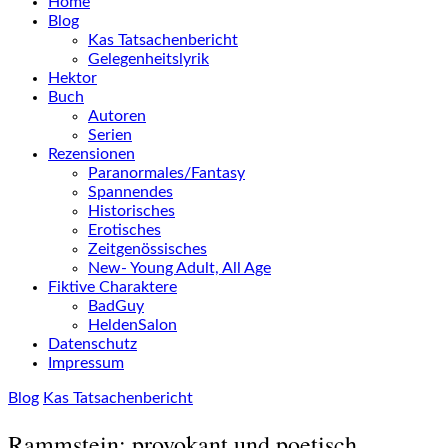
Home
Blog
Kas Tatsachenbericht
Gelegenheitslyrik
Hektor
Buch
Autoren
Serien
Rezensionen
Paranormales/Fantasy
Spannendes
Historisches
Erotisches
Zeitgenössisches
New- Young Adult, All Age
Fiktive Charaktere
BadGuy
HeldenSalon
Datenschutz
Impressum
Blog
Kas Tatsachenbericht
Rammstein: provokant und poetisch