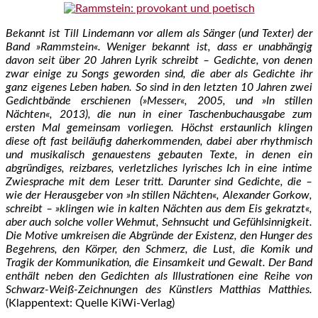
Bekannt ist Till Lindemann vor allem als Sänger (und Texter) der
Band »Rammstein«. Weniger bekannt ist, dass er unabhängig
davon seit über 20 Jahren Lyrik schreibt – Gedichte, von denen
zwar einige zu Songs geworden sind, die aber als Gedichte ihr
ganz eigenes Leben haben. So sind in den letzten 10 Jahren zwei
Gedichtbände erschienen (»Messer«, 2005, und »In stillen
Nächten«, 2013), die nun in einer Taschenbuchausgabe zum
ersten Mal gemeinsam vorliegen. Höchst erstaunlich klingen
diese oft fast beiläufig daherkommenden, dabei aber rhythmisch
und musikalisch genauestens gebauten Texte, in denen ein
abgründiges, reizbares, verletzliches lyrisches Ich in eine intime
Zwiesprache mit dem Leser tritt. Darunter sind Gedichte, die –
wie der Herausgeber von »In stillen Nächten«, Alexander Gorkow,
schreibt – »klingen wie in kalten Nächten aus dem Eis gekratzt«,
aber auch solche voller Wehmut, Sehnsucht und Gefühlsinnigkeit.
Die Motive umkreisen die Abgründe der Existenz, den Hunger des
Begehrens, den Körper, den Schmerz, die Lust, die Komik und
Tragik der Kommunikation, die Einsamkeit und Gewalt. Der Band
enthält neben den Gedichten als Illustrationen eine Reihe von
Schwarz-Weiß-Zeichnungen des Künstlers Matthias Matthies.
(Klappentext: Quelle KiWi-Verlag)