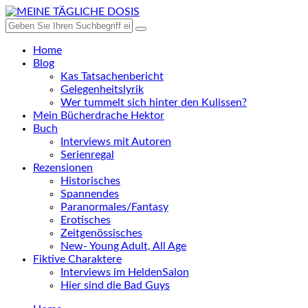
Home
Blog
Kas Tatsachenbericht
Gelegenheitslyrik
Wer tummelt sich hinter den Kulissen?
Mein Bücherdrache Hektor
Buch
Interviews mit Autoren
Serienregal
Rezensionen
Historisches
Spannendes
Paranormales/Fantasy
Erotisches
Zeitgenössisches
New- Young Adult, All Age
Fiktive Charaktere
Interviews im HeldenSalon
Hier sind die Bad Guys