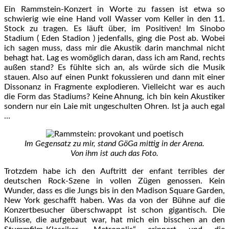
Ein Rammstein-Konzert in Worte zu fassen ist etwa so
schwierig wie eine Hand voll Wasser vom Keller in den 11.
Stock zu tragen. Es läuft über, im Positiven! Im Sinobo
Stadium ( Eden Stadion ) jedenfalls, ging die Post ab. Wobei
ich sagen muss, dass mir die Akustik darin manchmal nicht
behagt hat. Lag es womöglich daran, dass ich am Rand, rechts
außen stand? Es fühlte sich an, als würde sich die Musik
stauen. Also auf einen Punkt fokussieren und dann mit einer
Dissonanz in Fragmente explodieren. Vielleicht war es auch
die Form das Stadiums? Keine Ahnung, ich bin kein Akustiker
sondern nur ein Laie mit ungeschulten Ohren. Ist ja auch egal
…
Im Gegensatz zu mir, stand GöGa mittig in der Arena.
Von ihm ist auch das Foto.
Trotzdem habe ich den Auftritt der enfant terribles der
deutschen Rock-Szene in vollen Zügen genossen. Kein
Wunder, dass es die Jungs bis in den Madison Square Garden,
New York geschafft haben. Was da von der Bühne auf die
Konzertbesucher überschwappt ist schon gigantisch. Die
Kulisse, die aufgebaut war, hat mich ein bisschen an den