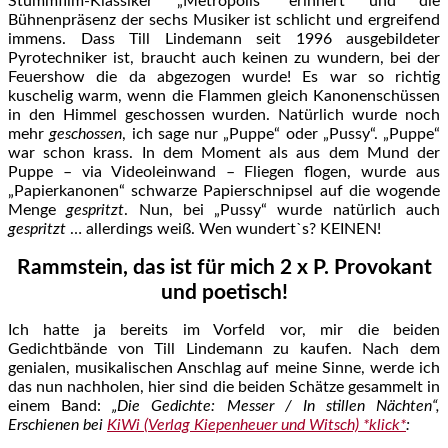
Stummfilm-Klassiker „Metropolis“ erinnert und die
Bühnenpräsenz der sechs Musiker ist schlicht und ergreifend
immens. Dass Till Lindemann seit 1996 ausgebildeter
Pyrotechniker ist, braucht auch keinen zu wundern, bei der
Feuershow die da abgezogen wurde! Es war so richtig
kuschelig warm, wenn die Flammen gleich Kanonenschüssen
in den Himmel geschossen wurden. Natürlich wurde noch
mehr
geschossen
, ich sage nur „Puppe“ oder „Pussy“. „Puppe“
war schon krass. In dem Moment als aus dem Mund der
Puppe – via Videoleinwand – Fliegen flogen, wurde aus
„Papierkanonen“ schwarze Papierschnipsel auf die wogende
Menge
gespritzt
. Nun, bei „Pussy“ wurde natürlich auch
gespritzt
… allerdings weiß. Wen wundert`s? KEINEN!
Rammstein, das ist für mich 2 x P. Provokant
und poetisch!
Ich hatte ja bereits im Vorfeld vor, mir die beiden
Gedichtbände von Till Lindemann zu kaufen. Nach dem
genialen, musikalischen Anschlag auf meine Sinne, werde ich
das nun nachholen, hier sind die beiden Schätze gesammelt in
einem Band:
„Die Gedichte: Messer / In stillen Nächten“,
Erschienen bei
KiWi (Verlag Kiepenheuer und Witsch) *klick*
: