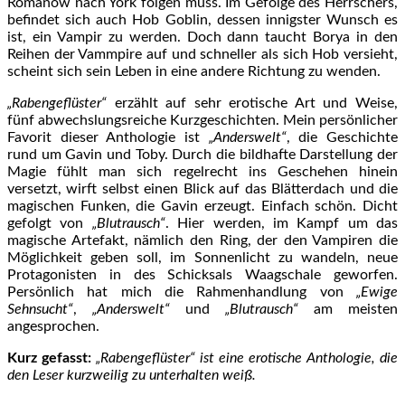
Romanow nach York folgen muss. Im Gefolge des Herrschers,
befindet sich auch Hob Goblin, dessen innigster Wunsch es
ist, ein Vampir zu werden. Doch dann taucht Borya in den
Reihen der Vammpire auf und schneller als sich Hob versieht,
scheint sich sein Leben in eine andere Richtung zu wenden.
„Rabengeflüster“
erzählt auf sehr erotische Art und Weise,
fünf abwechslungsreiche Kurzgeschichten. Mein persönlicher
Favorit dieser Anthologie ist
„Anderswelt“
, die Geschichte
rund um Gavin und Toby. Durch die bildhafte Darstellung der
Magie fühlt man sich regelrecht ins Geschehen hinein
versetzt, wirft selbst einen Blick auf das Blätterdach und die
magischen Funken, die Gavin erzeugt. Einfach schön. Dicht
gefolgt von
„Blutrausch“
. Hier werden, im Kampf um das
magische Artefakt, nämlich den Ring, der den Vampiren die
Möglichkeit geben soll, im Sonnenlicht zu wandeln, neue
Protagonisten in des Schicksals Waagschale geworfen.
Persönlich hat mich die Rahmenhandlung von
„Ewige
Sehnsucht“
,
„Anderswelt“
und
„Blutrausch“
am meisten
angesprochen.
Kurz gefasst:
„Rabengeflüster“ ist eine erotische Anthologie, die
den Leser kurzweilig zu unterhalten weiß.