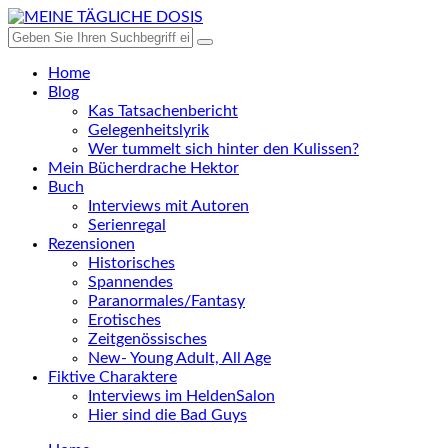
Home
Blog
Kas Tatsachenbericht
Gelegenheitslyrik
Wer tummelt sich hinter den Kulissen?
Mein Bücherdrache Hektor
Buch
Interviews mit Autoren
Serienregal
Rezensionen
Historisches
Spannendes
Paranormales/Fantasy
Erotisches
Zeitgenössisches
New- Young Adult, All Age
Fiktive Charaktere
Interviews im HeldenSalon
Hier sind die Bad Guys