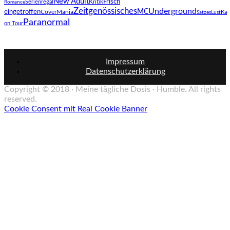
New Adult
Kritik
Frisch
Serienregal
Romance
Zeitgenössisches
Underground
MC
eingetroffen
CoverMania
Ka
SatzesLust
Paranormal
on Tour
Impressum
Datenschutzerklärung
Copyright © 2018 · Meine tägliche Dosis · Humble. All rights
reserved.
Cookie Consent mit Real Cookie Banner