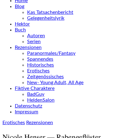
Home
Blog
Kas Tatsachenbericht
Gelegenheitslyrik
Hektor
Buch
Autoren
Serien
Rezensionen
Paranormales/Fantasy
Spannendes
Historisches
Erotisches
Zeitgenössisches
New- Young Adult, All Age
Fiktive Charaktere
BadGuy
HeldenSalon
Datenschutz
Impressum
Erotisches
Rezensionen
Nicole Henser — Rabengeflüster