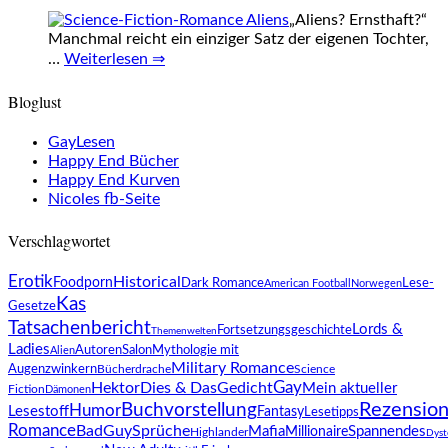
„Aliens? Ernsthaft?“
Manchmal reicht ein einziger Satz der eigenen Tochter,
…
Weiterlesen ⇒
Bloglust
GayLesen
Happy End Bücher
Happy End Kurven
Nicoles fb-Seite
Verschlagwortet
Erotik
Historical
Foodporn
Dark Romance
Lese-
American Football
Norwegen
Kas
Gesetze
Tatsachenbericht
Lords &
Fortsetzungsgeschichte
Themenwelten
Ladies
AutorenSalon
Mythologie mit
Alien
Military Romance
Augenzwinkern
Bücherdrache
Science
Gay
Hektor
Dies & Das
Gedicht
Mein aktueller
Fiction
Dämonen
Buchvorstellung
Rezensio
Humor
Lesestoff
Fantasy
Lesetipps
Romance
BadGuy
Sprüche
Mafia
Spannendes
Millionaire
Highlander
Dyst