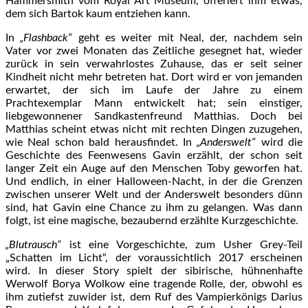
Hammersmith vom Royal Art Museum, offeriert ihm etwas,
dem sich Bartok kaum entziehen kann.
In
„Flashback“
geht es weiter mit Neal, der, nachdem sein
Vater vor zwei Monaten das Zeitliche gesegnet hat, wieder
zurück in sein verwahrlostes Zuhause, das er seit seiner
Kindheit nicht mehr betreten hat. Dort wird er von jemanden
erwartet, der sich im Laufe der Jahre zu einem
Prachtexemplar Mann entwickelt hat; sein einstiger,
liebgewonnener Sandkastenfreund Matthias. Doch bei
Matthias scheint etwas nicht mit rechten Dingen zuzugehen,
wie Neal schon bald herausfindet. In
„Anderswelt“
wird die
Geschichte des Feenwesens Gavin erzählt, der schon seit
langer Zeit ein Auge auf den Menschen Toby geworfen hat.
Und endlich, in einer Halloween-Nacht, in der die Grenzen
zwischen unserer Welt und der Anderswelt besonders dünn
sind, hat Gavin eine Chance zu ihm zu gelangen. Was dann
folgt, ist eine magische, bezaubernd erzählte Kurzgeschichte.
„Blutrausch“
ist eine Vorgeschichte, zum Usher Grey-Teil
„Schatten im Licht“, der voraussichtlich 2017 erscheinen
wird. In dieser Story spielt der sibirische, hühnenhafte
Werwolf Borya Wolkow eine tragende Rolle, der, obwohl es
ihm zutiefst zuwider ist, dem Ruf des Vampierkönigs Darius