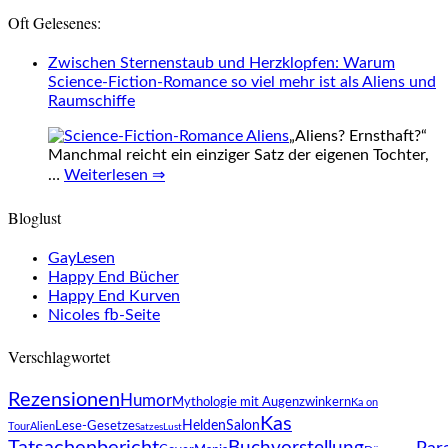
Oft Gelesenes:
Zwischen Sternenstaub und Herzklopfen: Warum
Science-Fiction-Romance so viel mehr ist als Aliens und
Raumschiffe
„Aliens? Ernsthaft?“
Manchmal reicht ein einziger Satz der eigenen Tochter,
…
Weiterlesen ⇒
Bloglust
GayLesen
Happy End Bücher
Happy End Kurven
Nicoles fb-Seite
Verschlagwortet
Rezensionen
Humor
Mythologie mit Augenzwinkern
Ka on
Kas
HeldenSalon
Lese-Gesetze
Tour
Alien
SatzesLust