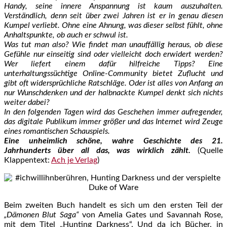
Handy, seine innere Anspannung ist kaum auszuhalten.
Verständlich, denn seit über zwei Jahren ist er in genau diesen
Kumpel verliebt. Ohne eine Ahnung, was dieser selbst fühlt, ohne
Anhaltspunkte, ob auch er schwul ist.
Was tut man also? Wie findet man unauffällig heraus, ob diese
Gefühle nur einseitig sind oder vielleicht doch erwidert werden?
Wer liefert einem dafür hilfreiche Tipps? Eine
unterhaltungssüchtige Online-Community bietet Zuflucht und
gibt oft widersprüchliche Ratschläge. Oder ist alles von Anfang an
nur Wunschdenken und der halbnackte Kumpel denkt sich nichts
weiter dabei?
In den folgenden Tagen wird das Geschehen immer aufregender,
das digitale Publikum immer größer und das Internet wird Zeuge
eines romantischen Schauspiels.
Eine unheimlich schöne, wahre Geschichte des 21.
Jahrhunderts über all das, was wirklich zählt.
(Quelle
Klappentext:
Ach je Verlag
)
Beim zweiten Buch handelt es sich um den ersten Teil der
„Dämonen Blut Saga“
von Amelia Gates und Savannah Rose,
mit dem Titel „Hunting Darkness“. Und da ich Bücher, in