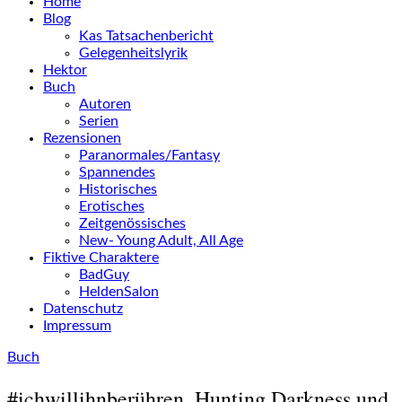
Home
Blog
Kas Tatsachenbericht
Gelegenheitslyrik
Hektor
Buch
Autoren
Serien
Rezensionen
Paranormales/Fantasy
Spannendes
Historisches
Erotisches
Zeitgenössisches
New- Young Adult, All Age
Fiktive Charaktere
BadGuy
HeldenSalon
Datenschutz
Impressum
Buch
#ichwillihnberühren, Hunting Darkness und