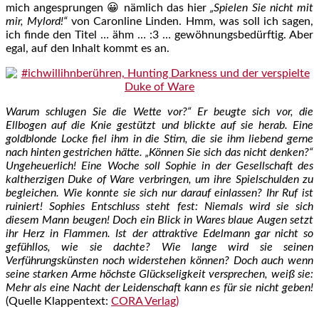
mich angesprungen 😀 nämlich das hier
„Spielen Sie nicht mit
mir, Mylord!“
von Caronline Linden. Hmm, was soll ich sagen,
ich finde den Titel … ähm … :3 … gewöhnungsbedürftig. Aber
egal, auf den Inhalt kommt es an.
Warum schlugen Sie die Wette vor?“ Er beugte sich vor, die
Ellbogen auf die Knie gestützt und blickte auf sie herab. Eine
goldblonde Locke fiel ihm in die Stirn, die sie ihm liebend gerne
nach hinten gestrichen hätte. „Können Sie sich das nicht denken?“
Ungeheuerlich! Eine Woche soll Sophie in der Gesellschaft des
kaltherzigen Duke of Ware verbringen, um ihre Spielschulden zu
begleichen. Wie konnte sie sich nur darauf einlassen? Ihr Ruf ist
ruiniert! Sophies Entschluss steht fest: Niemals wird sie sich
diesem Mann beugen! Doch ein Blick in Wares blaue Augen setzt
ihr Herz in Flammen. Ist der attraktive Edelmann gar nicht so
gefühllos, wie sie dachte? Wie lange wird sie seinen
Verführungskünsten noch widerstehen können? Doch auch wenn
seine starken Arme höchste Glückseligkeit versprechen, weiß sie:
Mehr als eine Nacht der Leidenschaft kann es für sie nicht geben!
(Quelle Klappentext:
CORA Verlag)