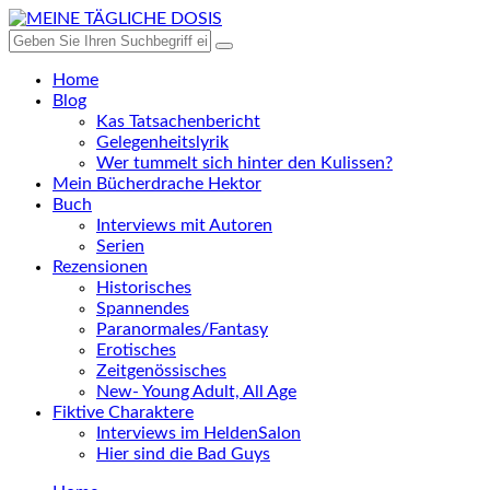
Home
Blog
Kas Tatsachenbericht
Gelegenheitslyrik
Wer tummelt sich hinter den Kulissen?
Mein Bücherdrache Hektor
Buch
Interviews mit Autoren
Serien
Rezensionen
Historisches
Spannendes
Paranormales/Fantasy
Erotisches
Zeitgenössisches
New- Young Adult, All Age
Fiktive Charaktere
Interviews im HeldenSalon
Hier sind die Bad Guys