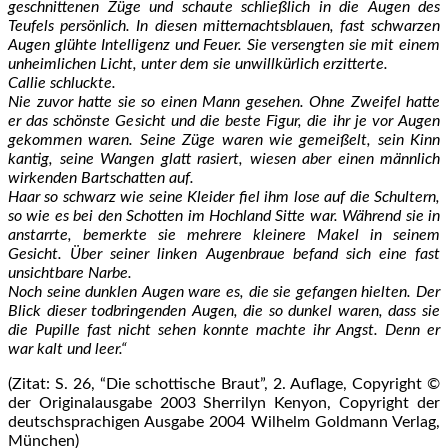
geschnittenen Züge und schaute schließlich in die Augen des
Teufels persönlich. In diesen mitternachtsblauen, fast schwarzen
Augen glühte Intelligenz und Feuer. Sie versengten sie mit einem
unheimlichen Licht, unter dem sie unwillkürlich erzitterte.
Callie schluckte.
Nie zuvor hatte sie so einen Mann gesehen. Ohne Zweifel hatte
er das schönste Gesicht und die beste Figur, die ihr je vor Augen
gekommen waren. Seine Züge waren wie gemeißelt, sein Kinn
kantig, seine Wangen glatt rasiert, wiesen aber einen männlich
wirkenden Bartschatten auf.
Haar so schwarz wie seine Kleider fiel ihm lose auf die Schultern,
so wie es bei den Schotten im Hochland Sitte war. Während sie in
anstarrte, bemerkte sie mehrere kleinere Makel in seinem
Gesicht. Über seiner linken Augenbraue befand sich eine fast
unsichtbare Narbe.
Noch seine dunklen Augen ware es, die sie gefangen hielten. Der
Blick dieser todbringenden Augen, die so dunkel waren, dass sie
die Pupille fast nicht sehen konnte machte ihr Angst. Denn er
war kalt und leer.“
(Zitat: S. 26, “Die schottische Braut”, 2. Auflage, Copyright ©
der Originalausgabe 2003 Sherrilyn Kenyon, Copyright der
deutschsprachigen Ausgabe 2004 Wilhelm Goldmann Verlag,
München)