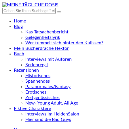
Home
Blog
Kas Tatsachenbericht
Gelegenheitslyrik
Wer tummelt sich hinter den Kulissen?
Mein Bücherdrache Hektor
Buch
Interviews mit Autoren
Serienregal
Rezensionen
Historisches
Spannendes
Paranormales/Fantasy
Erotisches
Zeitgenössisches
New- Young Adult, All Age
Fiktive Charaktere
Interviews im HeldenSalon
Hier sind die Bad Guys