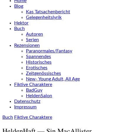
Home
Blog
Kas Tatsachenbericht
Gelegenheitslyrik
Hektor
Buch
Autoren
Serien
Rezensionen
Paranormales/Fantasy
Spannendes
Historisches
Erotisches
Zeitgenössisches
New- Young Adult, All Age
Fiktive Charaktere
BadGuy
HeldenSalon
Datenschutz
Impressum
Buch
Fiktive Charaktere
HeldenHaft — Sin MacAllister