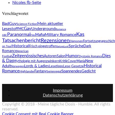
Nicoles fb-Seite
Verschlagwortet
BadGuy
Mein aktueller
Science Fiction
Gay
Lesestoff
Underground
MC
Romance
Kas
Paranormal
Military Romance
Mafia
ABC
Film
Tatsachenbericht
Rezensionen
Fortsetzungsgeschich
Dämonen
Historical
Sprüche
Dark
Frisch eingetroffen
on Tour
SatzesLust
Romance
American
Zeitgenössisches
Humor
Dies
AutorenSalon
Football
Dystopie Romance
& Das
New
Mythologie mit Augenzwinkern
Kritik
CoverMania
Historical
Adult
Lords & Ladies
Lesetipps
Lese-Gesetze
Norwegen
Romance
Gedicht
Spannendes
Fantasy
Highlander
Serienregal
Impressum
Datenschutzerklärung
Copyright © 2018 · Meine tägliche Dosis · Humble. All rights
reserved.
Cookie Consent mit Real Cookie Banner