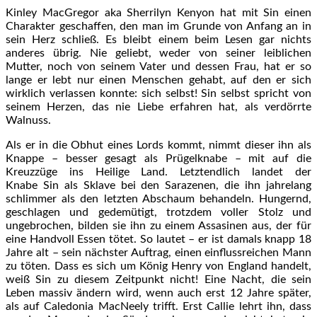
Kinley MacGregor aka Sherrilyn Kenyon hat mit Sin einen
Charakter geschaffen, den man im Grunde von Anfang an in
sein Herz schließ. Es bleibt einem beim Lesen gar nichts
anderes übrig. Nie geliebt, weder von seiner leiblichen
Mutter, noch von seinem Vater und dessen Frau, hat er so
lange er lebt nur einen Menschen gehabt, auf den er sich
wirklich verlassen konnte: sich selbst! Sin selbst spricht von
seinem Herzen, das nie Liebe erfahren hat, als verdörrte
Walnuss.
Als er in die Obhut eines Lords kommt, nimmt dieser ihn als
Knappe – besser gesagt als Prügelknabe – mit auf die
Kreuzzüge ins Heilige Land. Letztendlich landet der
Knabe Sin als Sklave bei den Sarazenen, die ihn jahrelang
schlimmer als den letzten Abschaum behandeln. Hungernd,
geschlagen und gedemütigt, trotzdem voller Stolz und
ungebrochen, bilden sie ihn zu einem Assasinen aus, der für
eine Handvoll Essen tötet. So lautet – er ist damals knapp 18
Jahre alt – sein nächster Auftrag, einen einflussreichen Mann
zu töten. Dass es sich um König Henry von England handelt,
weiß Sin zu diesem Zeitpunkt nicht! Eine Nacht, die sein
Leben massiv ändern wird, wenn auch erst 12 Jahre später,
als auf Caledonia MacNeely trifft. Erst Callie lehrt ihn, dass