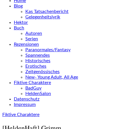
Home
Blog
Kas Tatsachenbericht
Gelegenheitslyrik
Hektor
Buch
Autoren
Serien
Rezensionen
Paranormales/Fantasy
Spannendes
Historisches
Erotisches
Zeitgenössisches
New- Young Adult, All Age
Fiktive Charaktere
BadGuy
HeldenSalon
Datenschutz
Impressum
Fiktive Charaktere
[HeldenHaft] Grimm