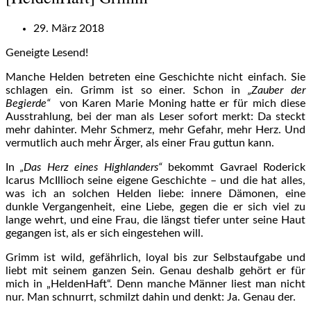
29. März 2018
Geneigte Lesend!
Manche Helden betreten eine Geschichte nicht einfach. Sie
schlagen ein. Grimm ist so einer. Schon in
„Zauber der
Begierde“
von Karen Marie Moning hatte er für mich diese
Ausstrahlung, bei der man als Leser sofort merkt: Da steckt
mehr dahinter. Mehr Schmerz, mehr Gefahr, mehr Herz. Und
vermutlich auch mehr Ärger, als einer Frau guttun kann.
In
„Das Herz eines Highlanders“
bekommt Gavrael Roderick
Icarus McIllioch seine eigene Geschichte – und die hat alles,
was ich an solchen Helden liebe: innere Dämonen, eine
dunkle Vergangenheit, eine Liebe, gegen die er sich viel zu
lange wehrt, und eine Frau, die längst tiefer unter seine Haut
gegangen ist, als er sich eingestehen will.
Grimm ist wild, gefährlich, loyal bis zur Selbstaufgabe und
liebt mit seinem ganzen Sein. Genau deshalb gehört er für
mich in „HeldenHaft“. Denn manche Männer liest man nicht
nur. Man schnurrt, schmilzt dahin und denkt: Ja. Genau der.