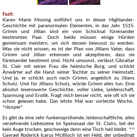
Fazit:
Karen Marie Moning entführt uns in dieser Highlander-
Geschichte mit paranormalen Elementen, in das Jahr 1515.
Grimm und Jillian sind ein vom Schicksal füreinander
bestimmtes Paar. Doch beide müssen einige Hürden
gemeinsam meistern, um sich dessen bewusst zu werden.
Was sie nicht wissen, es ist der Plan von Jillians Vater, dass
Grimm und Jillian erkennen und akzeptieren, dass sie
füreinander bestimmt sind. Nicht umsonst, verlässt Gibraltar
St. Clair mit seiner Frau die heimische Burg, und schickt
Anwärter auf die Hand seiner Tochter zu seiner Heimstatt.
Und ja, er schickt auch nach Grimm, angeblich zu Jilians
Schutz. Und für Jillians Schutz, würde Grimm alles tun. Eine
absolut lesenswerte Geschichte, voller Liebe, Leidenschaft,
Spannung und Erotik. Fragt mich besser nicht, wie oft ich sie
schon gelesen habe. Das letzte Mal war vorletzte Woche.
*räusper*
Es gibt da eine sehr funkensprühende, leidenschaftliche, alles
verzehrende Liebeszene im Speisesaal der St. Clairs, bei der
kein Auge trocken, geschweige denn eine Tisch heil bleibt. ^^
Gavrael Roderick Icarus McIllioch ist ein Held, der unbedingt