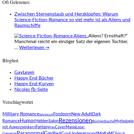
Oft Gelesenes:
Zwischen Sternenstaub und Herzklopfen: Warum
Science-Fiction-Romance so viel mehr ist als Aliens und
Raumschiffe
„Aliens? Ernsthaft?“
Manchmal reicht ein einziger Satz der eigenen Tochter,
…
Weiterlesen ⇒
Bloglust
GayLesen
Happy End Bücher
Happy End Kurven
Nicoles fb-Seite
Verschlagwortet
Military Romance
Foodporn
New Adult
Dark
SatzesLust
Rezensionen
Humor
Romance
HeldenSalon
Mythologie
Bücherdrache
mit Augenzwinkern
Fantasy
CoverMania
Lese-
Film
Paranormal
Gay
BadGuy
Underground
Mafia
MC
Gesetze
Frisch