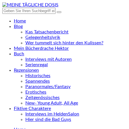
Home
Blog
Kas Tatsachenbericht
Gelegenheitslyrik
Wer tummelt sich hinter den Kulissen?
Mein Bücherdrache Hektor
Buch
Interviews mit Autoren
Serienregal
Rezensionen
Historisches
Spannendes
Paranormales/Fantasy
Erotisches
Zeitgenössisches
New- Young Adult, All Age
Fiktive Charaktere
Interviews im HeldenSalon
Hier sind die Bad Guys