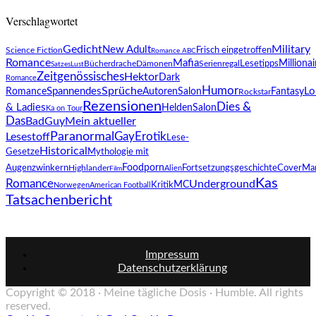
Verschlagwortet
Gedicht
Military
New Adult
Science Fiction
Frisch eingetroffen
Romance ABC
Romance
Mafia
Millionai
Lesetipps
Bücherdrache
Dämonen
Serienregal
SatzesLust
Zeitgenössisches
Hektor
Dark
Romance
Humor
Sprüche
Spannendes
Lo
Romance
AutorenSalon
Fantasy
Rockstar
Rezensionen
Dies &
& Ladies
HeldenSalon
Ka on Tour
Das
BadGuy
Mein aktueller
Paranormal
Gay
Erotik
Lesestoff
Lese-
Historical
Mythologie mit
Gesetze
Foodporn
Augenzwinkern
Fortsetzungsgeschichte
Highlander
CoverMa
Alien
Film
Kas
Romance
Underground
MC
Kritik
Norwegen
American Football
Tatsachenbericht
Impressum
Datenschutzerklärung
Copyright © 2018 · Meine tägliche Dosis · Humble. All rights
reserved.