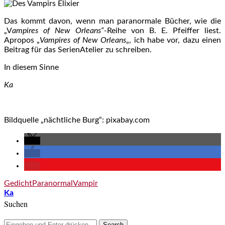
Das kommt davon, wenn man paranormale Bücher, wie die
„V
ampires of New Orleans“-
Reihe von B. E. Pfeiffer liest.
Apropos „
Vampires of New Orleans
„, ich habe vor, dazu einen
Beitrag für das SerienAtelier zu schreiben.
In diesem Sinne
Ka
Bildquelle „nächtliche Burg“: pixabay.com
Gedicht
Paranormal
Vampir
Ka
Suchen