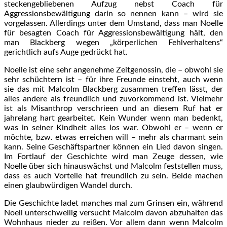
steckengebliebenen Aufzug nebst Coach für
Aggressionsbewältigung darin so nennen kann – wird sie
vorgelassen. Allerdings unter dem Umstand, dass man Noelle
für besagten Coach für Aggressionsbewältigung hält, den
man Blackberg wegen „körperlichen Fehlverhaltens“
gerichtlich aufs Auge gedrückt hat.
Noelle ist eine sehr angenehme Zeitgenossin, die – obwohl sie
sehr schüchtern ist – für ihre Freunde einsteht, auch wenn
sie das mit Malcolm Blackberg zusammen treffen lässt, der
alles andere als freundlich und zuvorkommend ist. Vielmehr
ist als Misanthrop verschrieen und an diesem Ruf hat er
jahrelang hart gearbeitet. Kein Wunder wenn man bedenkt,
was in seiner Kindheit alles los war. Obwohl er – wenn er
möchte, bzw. etwas erreichen will – mehr als charmant sein
kann. Seine Geschäftspartner können ein Lied davon singen.
Im Fortlauf der Geschichte wird man Zeuge dessen, wie
Noelle über sich hinauswächst und Malcolm feststellen muss,
dass es auch Vorteile hat freundlich zu sein. Beide machen
einen glaubwürdigen Wandel durch.
Die Geschichte ladet manches mal zum Grinsen ein, während
Noell unterschwellig versucht Malcolm davon abzuhalten das
Wohnhaus nieder zu reißen. Vor allem dann wenn Malcolm