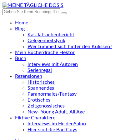
Home
Blog
Kas Tatsachenbericht
Gelegenheitslyrik
Wer tummelt sich hinter den Kulissen?
Mein Bücherdrache Hektor
Buch
Interviews mit Autoren
Serienregal
Rezensionen
Historisches
Spannendes
Paranormales/Fantasy
Erotisches
Zeitgenössisches
New- Young Adult, All Age
Fiktive Charaktere
Interviews im HeldenSalon
Hier sind die Bad Guys