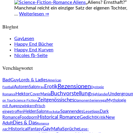
„Aliens? Ernsthaft?“
Manchmal reicht ein einziger Satz der eigenen Tochter,
…
Weiterlesen ⇒
Bloglust
GayLesen
Happy End Bücher
Happy End Kurven
Nicoles fb-Seite
Verschlagwortet
BadGuy
Lords & Ladies
American
Rezensionen
Erotik
AutorenSalon
Football
Dystopie
Film
Buchvorstellung
Hektor
Undergrou
CoverMania
Highlander
Romance
Zeitgenössisches
Mythologie
Science Fiction
on Tour
Dämonen
Serienregal
mit Augenzwinkern
Frisch
Spannendes
HeldenSalon
Lesetipps
Dark
eingetroffen
Rockstar
Historical Romance
Gedicht
Foodporn
New
Romance
Kritik
Dies & Das
Adult
Romance
Gay
Historical
Sprüche
Mafia
Fantasy
Lese-
ABC