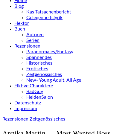
Home
Blog
Kas Tatsachenbericht
Gelegenheitslyrik
Hektor
Buch
Autoren
Serien
Rezensionen
Paranormales/Fantasy
Spannendes
Historisches
Erotisches
Zeitgenössisches
New- Young Adult, All Age
Fiktive Charaktere
BadGuy
HeldenSalon
Datenschutz
Impressum
Rezensionen
Zeitgenössisches
Annika Martin — Most Wanted Boss