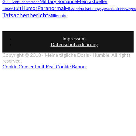
Military Romance
Mein aktueller
Gesetze
Bücherdrache
Paranormal
Humor
Lesestoff
MC
Fortsetzungsgeschichte
Alien
Norwegen
Tatsachenbericht
Millionaire
Impressum
Datenschutzerklärung
Copyright © 2018 · Meine tägliche Dosis · Humble. All rights
reserved.
Cookie Consent mit Real Cookie Banner