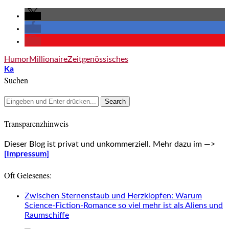
Humor
Millionaire
Zeitgenössisches
Ka
Suchen
Transparenzhinweis
Dieser Blog ist privat und unkommerziell. Mehr dazu im —>
[Impressum]
Oft Gelesenes:
Zwischen Sternenstaub und Herzklopfen: Warum
Science-Fiction-Romance so viel mehr ist als Aliens und
Raumschiffe